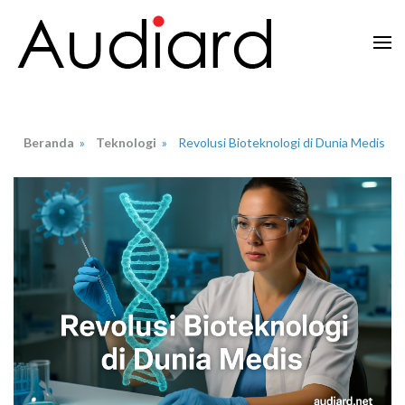
Lompat
ke
konten
Audiard.net
Merangkai Kisah, Menginspirasi Imajinasi
(Tekan
Enter)
Beranda
»
Teknologi
»
Revolusi Bioteknologi di Dunia Medis