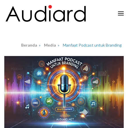
Lompat
ke
konten
Audiard.net
Merangkai Kisah, Menginspirasi Imajinasi
(Tekan
Enter)
Beranda
»
Media
»
Manfaat Podcast untuk Branding