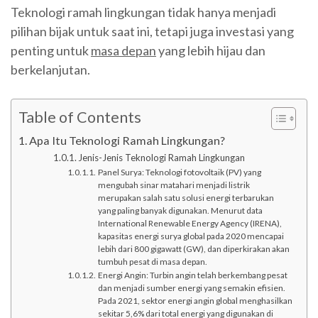
Teknologi ramah lingkungan tidak hanya menjadi
pilihan bijak untuk saat ini, tetapi juga investasi yang
penting untuk
masa depan
yang lebih hijau dan
berkelanjutan.
Table of Contents
Apa Itu Teknologi Ramah Lingkungan?
Jenis-Jenis Teknologi Ramah Lingkungan
Panel Surya: Teknologi fotovoltaik (PV) yang
mengubah sinar matahari menjadi listrik
merupakan salah satu solusi energi terbarukan
yang paling banyak digunakan. Menurut data
International Renewable Energy Agency (IRENA),
kapasitas energi surya global pada 2020 mencapai
lebih dari 800 gigawatt (GW), dan diperkirakan akan
tumbuh pesat di masa depan.
Energi Angin: Turbin angin telah berkembang pesat
dan menjadi sumber energi yang semakin efisien.
Pada 2021, sektor energi angin global menghasilkan
sekitar 5,6% dari total energi yang digunakan di