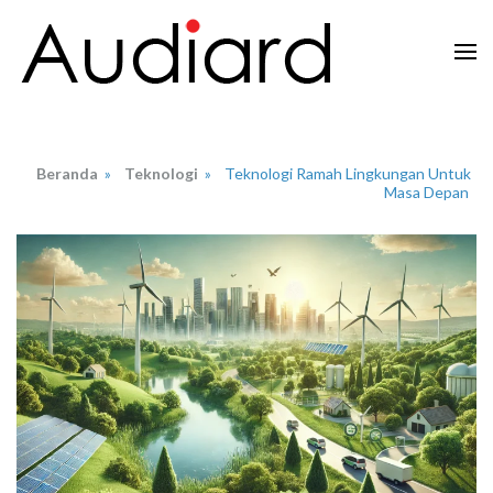
Lompat
ke
konten
Audiard.net
Merangkai Kisah, Menginspirasi Imajinasi
(Tekan
Enter)
Beranda
»
Teknologi
»
Teknologi Ramah Lingkungan Untuk
Masa Depan