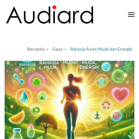
Lompat
ke
konten
Audiard.net
Merangkai Kisah, Menginspirasi Imajinasi
(Tekan
Enter)
Beranda
»
Gaya
»
Rahasia Awet Muda dan Energik