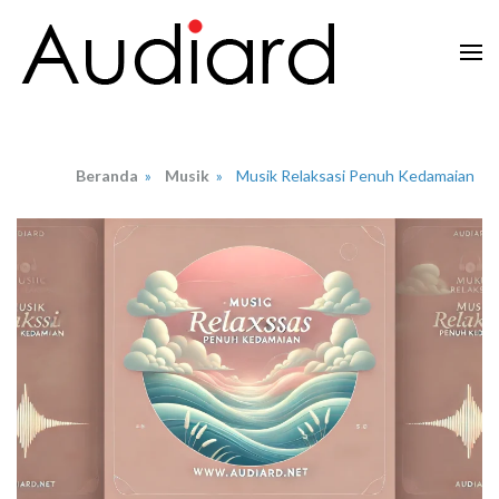
Lompat
ke
konten
Audiard.net
Merangkai Kisah, Menginspirasi Imajinasi
(Tekan
Enter)
Beranda
»
Musik
»
Musik Relaksasi Penuh Kedamaian