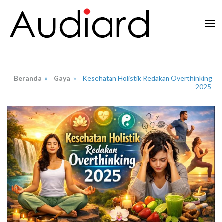
Lompat
ke
konten
Audiard.net
Merangkai Kisah, Menginspirasi Imajinasi
(Tekan
Enter)
Beranda
»
Gaya
»
Kesehatan Holistik Redakan Overthinking
2025