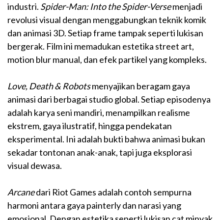
industri.
Spider-Man: Into the Spider-Verse
menjadi
revolusi visual dengan menggabungkan teknik komik
dan animasi 3D. Setiap frame tampak seperti lukisan
bergerak. Film ini memadukan estetika street art,
motion blur manual, dan efek partikel yang kompleks.
Love, Death & Robots
menyajikan beragam gaya
animasi dari berbagai studio global. Setiap episodenya
adalah karya seni mandiri, menampilkan realisme
ekstrem, gaya ilustratif, hingga pendekatan
eksperimental. Ini adalah bukti bahwa animasi bukan
sekadar tontonan anak-anak, tapi juga eksplorasi
visual dewasa.
Arcane
dari Riot Games adalah contoh sempurna
harmoni antara gaya painterly dan narasi yang
emosional. Dengan estetika seperti lukisan cat minyak