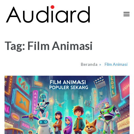
Lompat
ke
konten
Audiard.net
Merangkai Kisah, Menginspirasi Imajinasi
(Tekan
Enter)
Tag:
Film Animasi
Beranda
»
Film Animasi