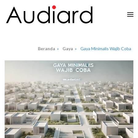
Lompat
ke
konten
Audiard.net
Merangkai Kisah, Menginspirasi Imajinasi
(Tekan
Enter)
Beranda
»
Gaya
»
Gaya Minimalis Wajib Coba