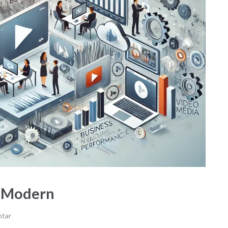
s Modern
ntar