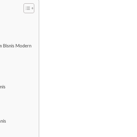
am Bisnis Modern
nis
g
nis