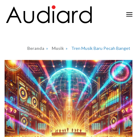
Lompat
ke
konten
Audiard.net
Merangkai Kisah, Menginspirasi Imajinasi
(Tekan
Enter)
Beranda
»
Musik
»
Tren Musik Baru Pecah Banget