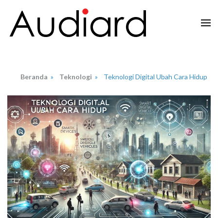
Lompat
ke
konten
Audiard.net
Merangkai Kisah, Menginspirasi Imajinasi
(Tekan
Enter)
Beranda
»
Teknologi
»
Teknologi Digital Ubah Cara Hidup