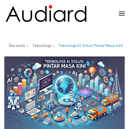
Lompat
ke
konten
Audiard.net
Merangkai Kisah, Menginspirasi Imajinasi
(Tekan
Enter)
Beranda
»
Teknologi
»
Teknologi AI Solusi Pintar Masa Kini