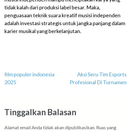
tidak kalah dari produksi label besar. Maka,
penguasaan teknik suara kreatif musisi independen
adalah investasi strategis untuk jangka panjang dalam
karier musikal yang berkelanjutan.
Navigasi
film populer indonesia
Aksi Seru Tim Esports
2025
Profesional Di Turnamen
pos
Tinggalkan Balasan
Alamat email Anda tidak akan dipublikasikan.
Ruas yang