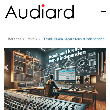
Lompat
ke
konten
Audiard.net
Merangkai Kisah, Menginspirasi Imajinasi
(Tekan
Enter)
Beranda
»
Musik
»
Teknik Suara Kreatif Musisi Independen