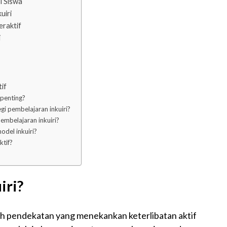
i Siswa
uiri
eraktif
i
if
 penting?
gi pembelajaran inkuiri?
embelajaran inkuiri?
odel inkuiri?
ktif?
iri?
alah pendekatan yang menekankan keterlibatan aktif