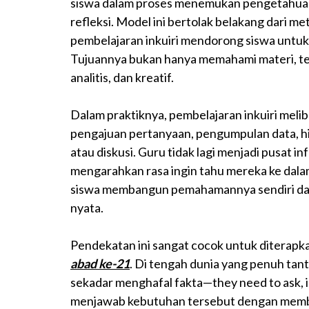
siswa dalam proses menemukan pengetahuan 
refleksi. Model ini bertolak belakang dari me
pembelajaran inkuiri mendorong siswa untuk m
Tujuannya bukan hanya memahami materi, tet
analitis, dan kreatif.
Dalam praktiknya, pembelajaran inkuiri melib
pengajuan pertanyaan, pengumpulan data, hi
atau diskusi. Guru tidak lagi menjadi pusat i
mengarahkan rasa ingin tahu mereka ke dal
siswa membangun pemahamannya sendiri dan
nyata.
Pendekatan ini sangat cocok untuk diterap
abad ke-21
. Di tengah dunia yang penuh tant
sekadar menghafal fakta—they need to ask, i
menjawab kebutuhan tersebut dengan member