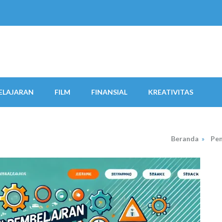
ELAJARAN
FILM
FINANSIAL
KREATIVITAS
Beranda
»
Pem