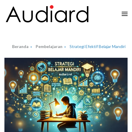
Lompat
ke
konten
Audiard.net
Merangkai Kisah, Menginspirasi Imajinasi
(Tekan
Enter)
Beranda
»
Pembelajaran
»
Strategi Efektif Belajar Mandiri