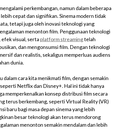
 mengalami perkembangan, namun dalam beberapa
 lebih cepat dan signifikan. Sinema modern tidak
ta, tetapi juga oleh inovasi teknologi yang
engalaman menonton film. Penggunaan teknologi
efek visual, serta
platform streaming
telah
busikan, dan mengonsumsi film. Dengan teknologi
imersif dan realistis, sekaligus memperluas audiens
ahan dunia.
 dalam cara kita menikmati film, dengan semakin
seperti Netflix dan Disney+. Hal ini tidak hanya
ga memperkenalkan konsep distribusi film secara
ng terus berkembang, seperti Virtual Reality (VR)
si baru bagi masa depan sinema yang lebih
ngkinan besar teknologi akan terus mendorong
engalaman menonton semakin mendalam dan lebih