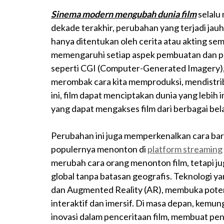
Sinema modern mengubah dunia film
selalu
dekade terakhir, perubahan yang terjadi jauh
hanya ditentukan oleh cerita atau akting sema
memengaruhi setiap aspek pembuatan dan p
seperti CGI (Computer-Generated Imagery), 
merombak cara kita memproduksi, mendistri
ini, film dapat menciptakan dunia yang lebih 
yang dapat mengakses film dari berbagai bel
Perubahan ini juga memperkenalkan cara baru
populernya menonton di
platform streaming
merubah cara orang menonton film, tetapi ju
global tanpa batasan geografis. Teknologi ya
dan Augmented Reality (AR), membuka poten
interaktif dan imersif. Di masa depan, kemu
inovasi dalam penceritaan film, membuat p