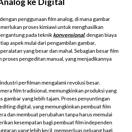
Analog ke Digital
 dengan penggunaan film analog, di mana gambar
memerlukan proses kimiawi untuk menghasilkan
bergantung pada teknik
konvensional
, dengan biaya
etiap aspek mulai dari pengambilan gambar,
peralatan yang besar dan mahal. Sebagian besar film
n proses pengeditan manual, yang menjadikannya
, industri perfilman mengalami revolusi besar.
mera film tradisional, memungkinkan produksi yang
tas gambar yang lebih tajam. Proses penyuntingan
editing digital, yang memungkinkan pembuat film
egera dan membuat perubahan tanpa harus memulai
memberikan kesempatan bagi pembuat film independen
garan yang lebih kecil, memperluas peluang bagi