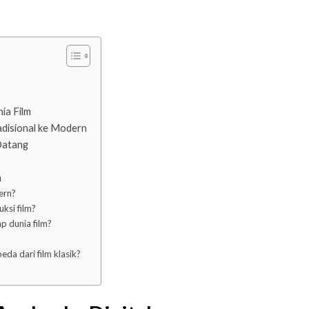
ia Film
adisional ke Modern
Datang
m
ern?
ksi film?
p dunia film?
da dari film klasik?