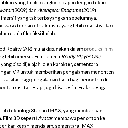
jubkan yang tidak mungkin dicapai dengan teknik
vatar
(2009) dan
Avengers: Endgame
(2019)
imersif yang tak terbayangkan sebelumnya.
 karakter dan efek khusus yang lebih realistis, dari
am dunia film fiksi ilmiah.
ted Reality (AR) mulai digunakan dalam
produksi film
,
ebih imersif. Film seperti
Ready Player One
ang bisa dijelajahi oleh karakter, sementara
 dengan VR untuk memberikan pengalaman menonton
buka jalan bagi pengalaman baru bagi penonton di
nton cerita, tetapi juga bisa berinteraksi dengan
dalah teknologi 3D dan IMAX, yang memberikan
. Film 3D seperti
Avatar
membawa penonton ke
berikan kesan mendalam, sementara IMAX