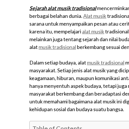
Sejarah alat musik tradisional
mencerminkan 
berbagai belahan dunia.
Alat musik
tradisiona
sarana untuk menyampaikan pesan atau cerit
karena itu, mempelajari
alat musik
tradisional
melainkan juga tentang sejarah dan nilai bud
alat
musik tradisional
berkembang sesuai den
Dalam setiap budaya, alat
musik tradisional
m
masyarakat. Setiap jenis alat musik yang dici
keagamaan, hiburan, maupun komunikasi antar 
hanya menyentuh aspek budaya, tetapi jug
masyarakat berkembang dan beradaptasi deng
untuk memahami bagaimana alat musik ini d
kehidupan sosial dan budaya suatu bangsa.
Table of Contents