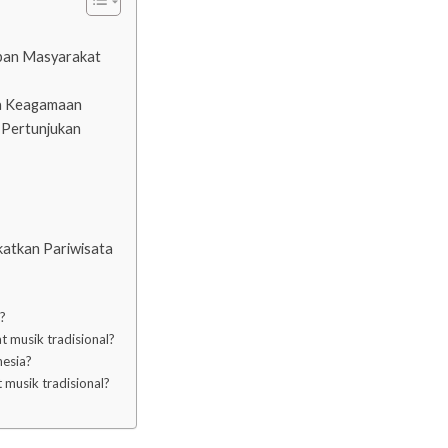
upan Masyarakat
ra Keagamaan
 Pertunjukan
katkan Pariwisata
g?
t musik tradisional?
nesia?
 musik tradisional?