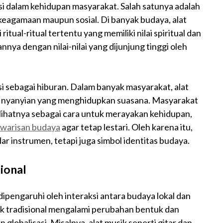
gsi dalam kehidupan masyarakat. Salah satunya adalah
 keagamaan maupun sosial. Di banyak budaya, alat
itual-ritual tertentu yang memiliki nilai spiritual dan
annya dengan nilai-nilai yang dijunjung tinggi oleh
ngsi sebagai hiburan. Dalam banyak masyarakat, alat
an nyanyian yang menghidupkan suasana. Masyarakat
lihatnya sebagai cara untuk merayakan kehidupan,
warisan budaya
agar tetap lestari. Oleh karena itu,
dar instrumen, tetapi juga simbol identitas budaya.
ional
ipengaruhi oleh interaksi antara budaya lokal dan
ik tradisional mengalami perubahan bentuk dan
globalisasi. Misalnya, alat musik seperti gitar dan