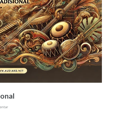
ional
entar