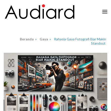
Lompat
ke
konten
Audiard.net
Merangkai Kisah, Menginspirasi Imajinasi
(Tekan
Enter)
Beranda
»
Gaya
»
Rahasia Gaya Fotografi Biar Makin
Standout