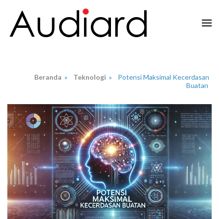
Lompat
ke
konten
Audiard.net
Merangkai Kisah, Menginspirasi Imajinasi
(Tekan
Enter)
Beranda
»
Teknologi
»
Potensi Maksimal Kecerdasan
Buatan