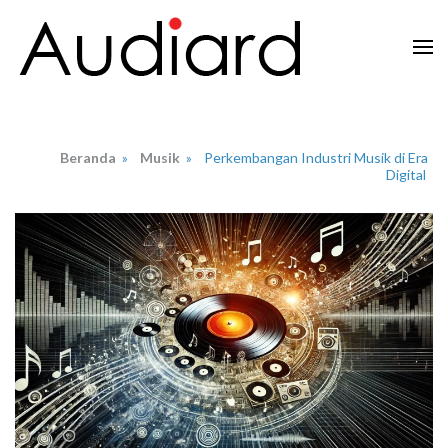
Lompat
ke
konten
Audiard.net
Merangkai Kisah, Menginspirasi Imajinasi
(Tekan
Enter)
Beranda
»
Musik
»
Perkembangan Industri Musik di Era
Digital