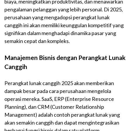
biaya, meningkatkan produktivitas, dan menawarkan
pengalaman pelanggan yang lebih personal. Di 2025,
perusahaan yang mengadopsi perangkat lunak
canggih ini akan memiliki keunggulan kompetitif yang
signifikan dalam menghadapi dinamika pasar yang
semakin cepat dan kompleks.
Manajemen Bisnis dengan Perangkat Lunak
Canggih
Perangkat lunak canggih 2025 akan memberikan
dampak besar pada cara perusahaan mengelola
operasi mereka. SaaS, ERP (Enterprise Resource
Planning), dan CRM (Customer Relationship
Management) adalah contoh perangkat lunak yang
akan semakin canggih dan dapat mengintegrasikan
berbagai fungsi bisnis dalam satu platform.