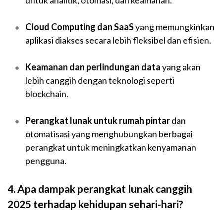
untuk analitik, otomasi, dan keamanan.
Cloud Computing dan SaaS
yang memungkinkan
aplikasi diakses secara lebih fleksibel dan efisien.
Keamanan dan perlindungan data
yang akan
lebih canggih dengan teknologi seperti
blockchain.
Perangkat lunak untuk rumah pintar
dan
otomatisasi yang menghubungkan berbagai
perangkat untuk meningkatkan kenyamanan
pengguna.
4.
Apa dampak perangkat lunak canggih
2025 terhadap kehidupan sehari-hari?