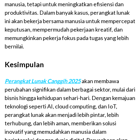
manusia, tetapi untuk meningkatkan efisiensi dan
produktivitas. Dalam banyak kasus, perangkat lunak
ini akan bekerja bersama manusia untuk mempercepat
keputusan, mempermudah pekerjaan kreatif, dan
memungkinkan pekerja fokus pada tugas yang lebih
bernilai.
Kesimpulan
Perangkat Lunak Canggih 2025
akan membawa
perubahan signifikan dalam berbagai sektor, mulai dari
bisnis hingga kehidupan sehari-hari. Dengan kemajuan
teknologi seperti AI, cloud computing, dan IoT,
perangkat lunak akan menjadi lebih pintar, lebih
terhubung, dan lebih aman, memberikan solusi
inovatif yang memudahkan manusia dalam