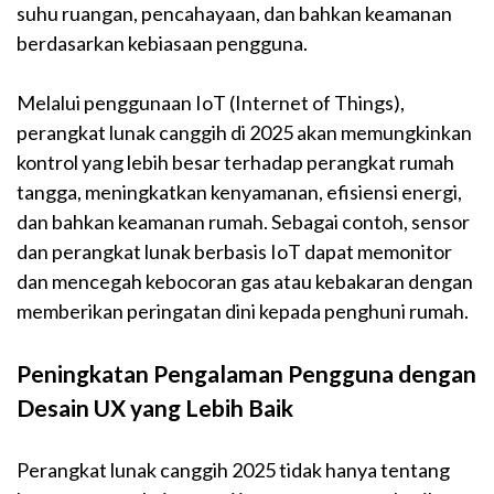
suhu ruangan, pencahayaan, dan bahkan keamanan
berdasarkan kebiasaan pengguna.
Melalui penggunaan IoT (Internet of Things),
perangkat lunak canggih di 2025 akan memungkinkan
kontrol yang lebih besar terhadap perangkat rumah
tangga, meningkatkan kenyamanan, efisiensi energi,
dan bahkan keamanan rumah. Sebagai contoh, sensor
dan perangkat lunak berbasis IoT dapat memonitor
dan mencegah kebocoran gas atau kebakaran dengan
memberikan peringatan dini kepada penghuni rumah.
Peningkatan Pengalaman Pengguna dengan
Desain UX yang Lebih Baik
Perangkat lunak canggih 2025 tidak hanya tentang