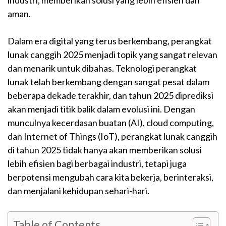
industri, memberikan solusi yang lebih efisien dan
aman.
Dalam era digital yang terus berkembang, perangkat
lunak canggih 2025 menjadi topik yang sangat relevan
dan menarik untuk dibahas. Teknologi perangkat
lunak telah berkembang dengan sangat pesat dalam
beberapa dekade terakhir, dan tahun 2025 diprediksi
akan menjadi titik balik dalam evolusi ini. Dengan
munculnya kecerdasan buatan (AI), cloud computing,
dan Internet of Things (IoT), perangkat lunak canggih
di tahun 2025 tidak hanya akan memberikan solusi
lebih efisien bagi berbagai industri, tetapi juga
berpotensi mengubah cara kita bekerja, berinteraksi,
dan menjalani kehidupan sehari-hari.
Table of Contents