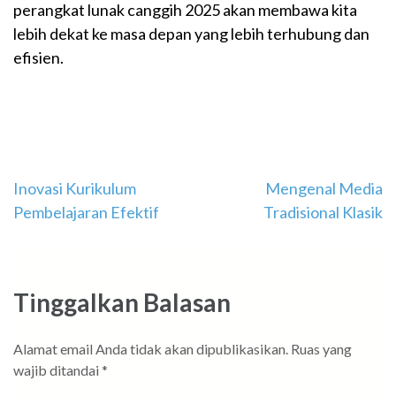
perangkat lunak canggih 2025 akan membawa kita
lebih dekat ke masa depan yang lebih terhubung dan
efisien.
Navigasi
Inovasi Kurikulum
Mengenal Media
Pembelajaran Efektif
Tradisional Klasik
pos
Tinggalkan Balasan
Alamat email Anda tidak akan dipublikasikan.
Ruas yang
wajib ditandai
*