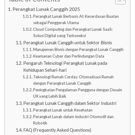
Perangkat Lunak Canggih 2025
Perangkat Lunak Berbasis AI: Kecerdasan Buatan
sebagai Penggerak Utama
Cloud Computing dan Perangkat Lunak SaaS:
Solusi Digital yang Terkoneksi
Perangkat Lunak Canggih untuk Sektor Bisnis
Manajemen Bisnis dengan Perangkat Lunak Canggih
Keamanan Cyber dan Perlindungan Data
Pengaruh Teknologi Perangkat Lunak pada
Kehidupan Sehari-hari
Teknologi Rumah Cerdas: Otomatisasi Rumah
dengan Perangkat Lunak Canggih
Peningkatan Pengalaman Pengguna dengan Desain
UX yang Lebih Baik
Perangkat Lunak Canggih dalam Sektor Industri
Perangkat Lunak untuk Kesehatan
Perangkat Lunak dalam Industri Otomotif dan
Robotik
FAQ (Frequently Asked Questions)