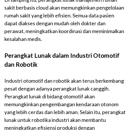
sakit berbasis cloud akan memungkinkan pengelolaan
rumah sakit yang lebih efisien. Semua data pasien
dapat diakses dengan mudah oleh dokter dan
perawat, meningkatkan koordinasi dan meminimalkan
kesalahan medis.
Perangkat Lunak dalam Industri Otomotif
dan Robotik
Industri otomotif dan robotik akan terus berkembang
pesat dengan adanya perangkat lunak canggih.
Perangkat lunak di bidang otomotif akan
memungkinkan pengembangan kendaraan otonom
yang lebih cerdas dan lebih aman. Selain itu, perangkat
lunak untuk robotika industri akan membantu
meningkatkan efisiensi produksi dengan