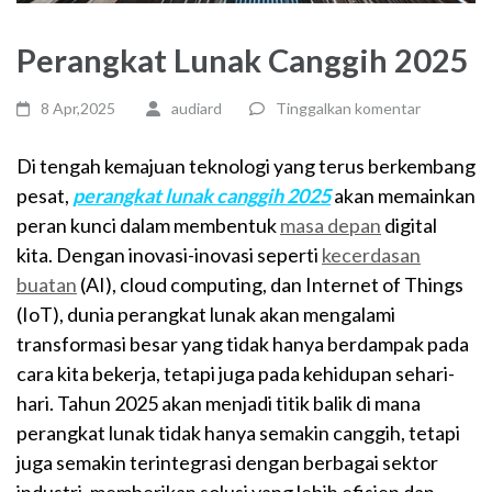
Perangkat Lunak Canggih 2025
8 Apr,2025
audiard
Tinggalkan komentar
Di tengah kemajuan teknologi yang terus berkembang
pesat,
perangkat lunak canggih 2025
akan memainkan
peran kunci dalam membentuk
masa depan
digital
kita. Dengan inovasi-inovasi seperti
kecerdasan
buatan
(AI), cloud computing, dan Internet of Things
(IoT), dunia perangkat lunak akan mengalami
transformasi besar yang tidak hanya berdampak pada
cara kita bekerja, tetapi juga pada kehidupan sehari-
hari. Tahun 2025 akan menjadi titik balik di mana
perangkat lunak tidak hanya semakin canggih, tetapi
juga semakin terintegrasi dengan berbagai sektor