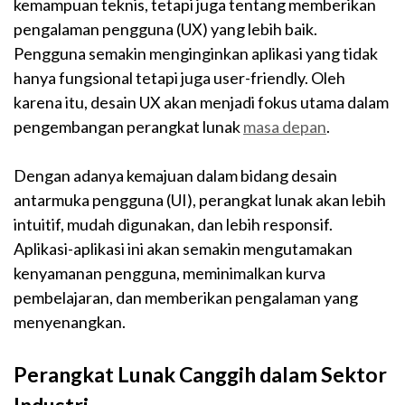
kemampuan teknis, tetapi juga tentang memberikan
pengalaman pengguna (UX) yang lebih baik.
Pengguna semakin menginginkan aplikasi yang tidak
hanya fungsional tetapi juga user-friendly. Oleh
karena itu, desain UX akan menjadi fokus utama dalam
pengembangan perangkat lunak
masa depan
.
Dengan adanya kemajuan dalam bidang desain
antarmuka pengguna (UI), perangkat lunak akan lebih
intuitif, mudah digunakan, dan lebih responsif.
Aplikasi-aplikasi ini akan semakin mengutamakan
kenyamanan pengguna, meminimalkan kurva
pembelajaran, dan memberikan pengalaman yang
menyenangkan.
Perangkat Lunak Canggih dalam Sektor
Industri