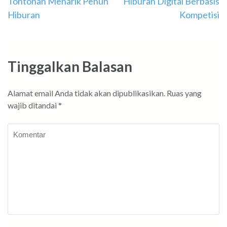
Navigasi
Tontonan Menarik Penuh
Hiburan Digital Berbasis
Hiburan
Kompetisi
pos
Tinggalkan Balasan
Alamat email Anda tidak akan dipublikasikan.
Ruas yang
wajib ditandai
*
Komentar