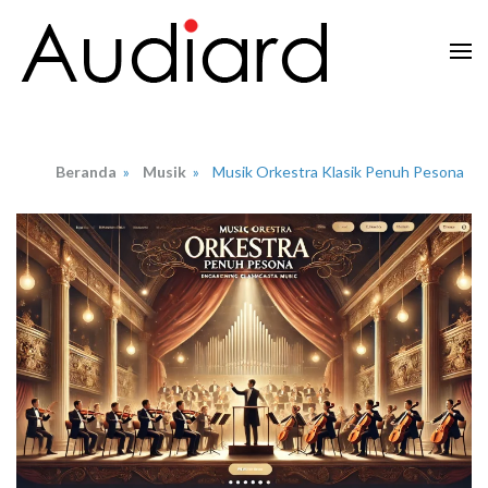
Lompat
ke
konten
Audiard.net
Merangkai Kisah, Menginspirasi Imajinasi
(Tekan
Enter)
Beranda
»
Musik
»
Musik Orkestra Klasik Penuh Pesona