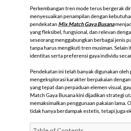
Perkembangan tren mode terus bergerak di
menyesuaikan penampilan dengan kebutuhan a
pendekatan
Mix Match Gaya Busana
menjadi
yang fleksibel, fungsional, dan relevan de
seseorang menggabungkan berbagai jenis pak
tanpa harus mengikuti tren musiman. Selain 
identitas serta preferensi gaya individu seca
Pendekatan ini telah banyak digunakan oleh 
mengeksplorasi karakter berpakaian dengan l
yang tepat dan perpaduan elemen visual, gay
Match Gaya Busana kini dijadikan strategi u
memaksimalkan penggunaan pakaian lama. Ol
tidak hanya berdampak estetis, tetapi juga 
Table of Contents