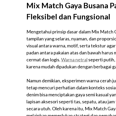
Mix Match Gaya Busana P
Fleksibel dan Fungsional
Mengetahui prinsip dasar dalam Mix Match 
tampilan yang selaras, nyaman, dan propors
visual antara warna, motif, serta tekstur aga
padan antara pakaian atas dan bawah harus
cermat dan logis.
Warna netral
seperti putih,
karena mudah dipadukan dengan berbagai g
Namun demikian, eksperimen warna cerah jug
tetap mencuri perhatian dalam konteks sosi
denim bisa menciptakan gaya semi kasual yan
lapisan aksesori seperti tas, sepatu, atau j
secara utuh. Oleh karena itu, Mix Match Gay
melainkan memerlukan strategi dan pemaha