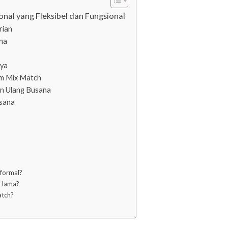
al yang Fleksibel dan Fungsional
rian
na
ya
am Mix Match
an Ulang Busana
usana
 formal?
n lama?
atch?