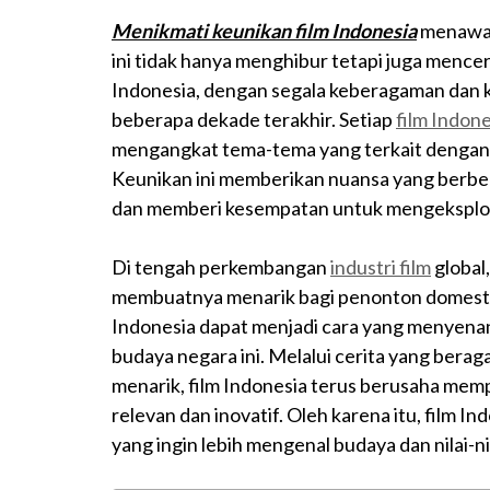
Menikmati keunikan film Indonesia
menawar
ini tidak hanya menghibur tetapi juga menc
Indonesia, dengan segala keberagaman dan 
beberapa dekade terakhir. Setiap
film Indone
mengangkat tema-tema yang terkait dengan s
Keunikan ini memberikan nuansa yang berbeda
dan memberi kesempatan untuk mengeksploras
Di tengah perkembangan
industri film
global
membuatnya menarik bagi penonton domestik 
Indonesia dapat menjadi cara yang menyena
budaya negara ini. Melalui cerita yang berag
menarik, film Indonesia terus berusaha memp
relevan dan inovatif. Oleh karena itu, film In
yang ingin lebih mengenal budaya dan nilai-n