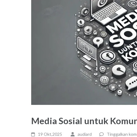
Media Sosial untuk Komun
19 Okt,2025
audiard
Tinggalkan kom