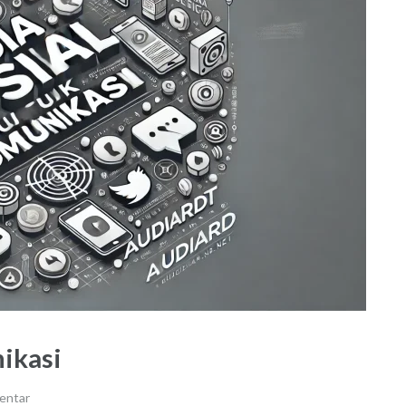
ikasi
entar