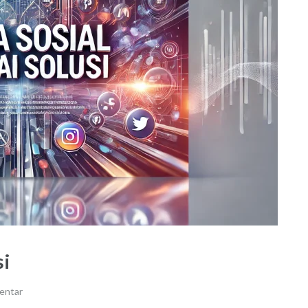
si
entar