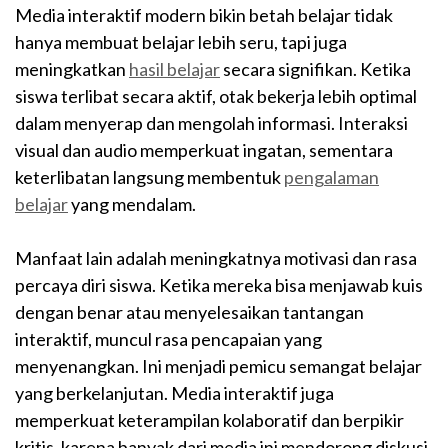
Media interaktif modern bikin betah belajar tidak
hanya membuat belajar lebih seru, tapi juga
meningkatkan
hasil belajar
secara signifikan. Ketika
siswa terlibat secara aktif, otak bekerja lebih optimal
dalam menyerap dan mengolah informasi. Interaksi
visual dan audio memperkuat ingatan, sementara
keterlibatan langsung membentuk
pengalaman
belajar
yang mendalam.
Manfaat lain adalah meningkatnya motivasi dan rasa
percaya diri siswa. Ketika mereka bisa menjawab kuis
dengan benar atau menyelesaikan tantangan
interaktif, muncul rasa pencapaian yang
menyenangkan. Ini menjadi pemicu semangat belajar
yang berkelanjutan. Media interaktif juga
memperkuat keterampilan kolaboratif dan berpikir
kritis, karena banyak dari media ini mendorong diskusi