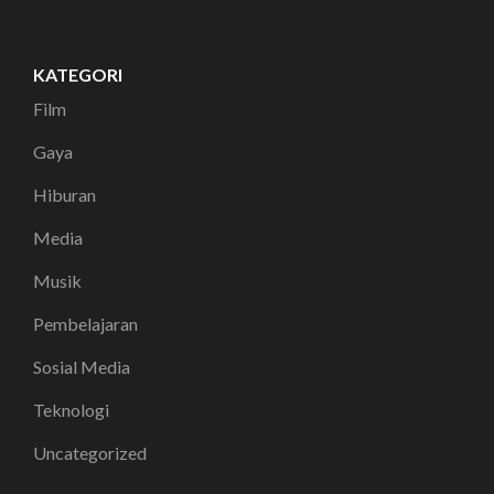
KATEGORI
Film
Gaya
Hiburan
Media
Musik
Pembelajaran
Sosial Media
Teknologi
Uncategorized