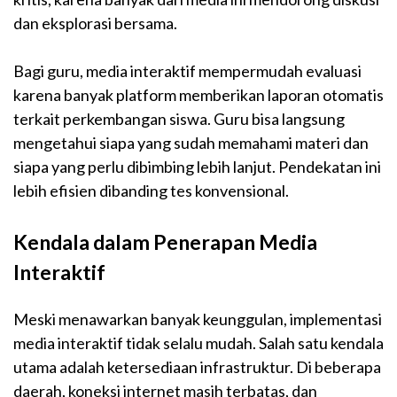
dan eksplorasi bersama.
Bagi guru, media interaktif mempermudah evaluasi
karena banyak platform memberikan laporan otomatis
terkait perkembangan siswa. Guru bisa langsung
mengetahui siapa yang sudah memahami materi dan
siapa yang perlu dibimbing lebih lanjut. Pendekatan ini
lebih efisien dibanding tes konvensional.
Kendala dalam Penerapan Media
Interaktif
Meski menawarkan banyak keunggulan, implementasi
media interaktif tidak selalu mudah. Salah satu kendala
utama adalah ketersediaan infrastruktur. Di beberapa
daerah, koneksi internet masih terbatas, dan