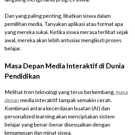
Dan yang paling penting, libatkan siswa dalam
pemilihan media. Tanyakan aplikasi atau format apa
yang mereka sukai. Ketika siswa merasa terlibat sejak
awal, mereka akan lebih antusias mengikuti proses
belajar.
Masa Depan Media Interaktif di Dunia
Pendidikan
Melihat tren teknologi yang terus berkembang,
masa
depan
media interaktif tampak semakin cerah.
Kombinasi antara kecerdasan buatan (AI) dan
personalized learning akan menciptakan sistem
belajar yang benar-benar disesuaikan dengan
kemampuan dan minat siswa.