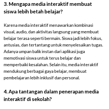
3. Mengapa media interaktif membuat
siswa lebih betah belajar?
Karena media interaktif menawarkan kombinasi
visual, audio, dan aktivitas langsung yang membuat
belajar terasa seperti bermain. Siswa jadi lebih fokus,
antusias, dan tertantang untuk menyelesaikan tugas.
Adanya umpan balik instan dari aplikasi juga
memotivasi siswa untuk terus belajar dan
memperbaiki kesalahan. Selain itu, media interaktif
mendukung berbagai gaya belajar, membuat
pembelajaran lebih inklusif dan personal.
4. Apa tantangan dalam penerapan media
interaktif di sekolah?