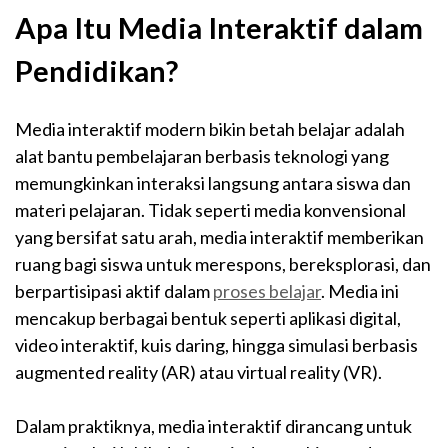
Apa Itu Media Interaktif dalam
Pendidikan?
Media interaktif modern bikin betah belajar adalah
alat bantu pembelajaran berbasis teknologi yang
memungkinkan interaksi langsung antara siswa dan
materi pelajaran. Tidak seperti media konvensional
yang bersifat satu arah, media interaktif memberikan
ruang bagi siswa untuk merespons, bereksplorasi, dan
berpartisipasi aktif dalam
proses belajar
. Media ini
mencakup berbagai bentuk seperti aplikasi digital,
video interaktif, kuis daring, hingga simulasi berbasis
augmented reality (AR) atau virtual reality (VR).
Dalam praktiknya, media interaktif dirancang untuk