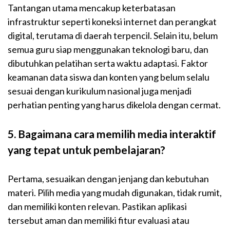
Tantangan utama mencakup keterbatasan
infrastruktur seperti koneksi internet dan perangkat
digital, terutama di daerah terpencil. Selain itu, belum
semua guru siap menggunakan teknologi baru, dan
dibutuhkan pelatihan serta waktu adaptasi. Faktor
keamanan data siswa dan konten yang belum selalu
sesuai dengan kurikulum nasional juga menjadi
perhatian penting yang harus dikelola dengan cermat.
5. Bagaimana cara memilih media interaktif
yang tepat untuk pembelajaran?
Pertama, sesuaikan dengan jenjang dan kebutuhan
materi. Pilih media yang mudah digunakan, tidak rumit,
dan memiliki konten relevan. Pastikan aplikasi
tersebut aman dan memiliki fitur evaluasi atau