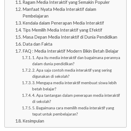
Ragam Media Interaktif yang Semakin Populer
Manfaat Nyata Media Interaktif dalam
Pembelajaran
Kendala dalam Penerapan Media Interaktif
Tips Memilih Media Interaktif yang Efektif
Masa Depan Media Interaktif di Dunia Pendidikan
Data dan Fakta
FAQ : Media Interaktif Modern Bikin Betah Belajar
1. Apa itu media interaktif dan bagaimana perannya
dalam dunia pendidikan?
2. Apa saja contoh media interaktif yang sering
digunakan di sekolah?
3. Mengapa media interaktif membuat siswa lebih
betah belajar?
4. Apa tantangan dalam penerapan media interaktif
di sekolah?
5. Bagaimana cara memilih media interaktif yang
tepat untuk pembelajaran?
Kesimpulan