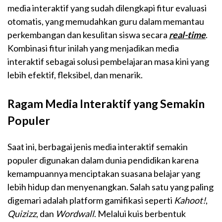
media interaktif yang sudah dilengkapi fitur evaluasi
otomatis, yang memudahkan guru dalam memantau
perkembangan dan kesulitan siswa secara
real-time
.
Kombinasi fitur inilah yang menjadikan media
interaktif sebagai solusi pembelajaran masa kini yang
lebih efektif, fleksibel, dan menarik.
Ragam Media Interaktif yang Semakin
Populer
Saat ini, berbagai jenis media interaktif semakin
populer digunakan dalam dunia pendidikan karena
kemampuannya menciptakan suasana belajar yang
lebih hidup dan menyenangkan. Salah satu yang paling
digemari adalah platform gamifikasi seperti
Kahoot!
,
Quizizz
, dan
Wordwall
. Melalui kuis berbentuk