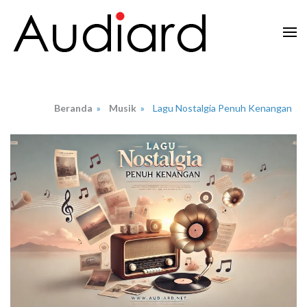
Lompat
ke
konten
Audiard.net
Merangkai Kisah, Menginspirasi Imajinasi
(Tekan
Enter)
Beranda
»
Musik
»
Lagu Nostalgia Penuh Kenangan