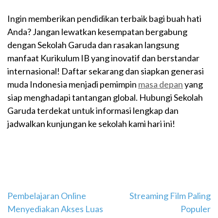
Ingin memberikan pendidikan terbaik bagi buah hati
Anda? Jangan lewatkan kesempatan bergabung
dengan Sekolah Garuda dan rasakan langsung
manfaat Kurikulum IB yang inovatif dan berstandar
internasional! Daftar sekarang dan siapkan generasi
muda Indonesia menjadi pemimpin
masa depan
yang
siap menghadapi tantangan global. Hubungi Sekolah
Garuda terdekat untuk informasi lengkap dan
jadwalkan kunjungan ke sekolah kami hari ini!
Navigasi
Pembelajaran Online
Streaming Film Paling
Menyediakan Akses Luas
Populer
pos