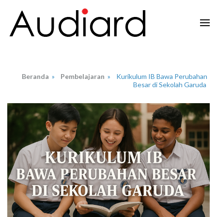
Lompat
ke
konten
Audiard.net
Merangkai Kisah, Menginspirasi Imajinasi
(Tekan
Enter)
Beranda
»
Pembelajaran
»
Kurikulum IB Bawa Perubahan
Besar di Sekolah Garuda