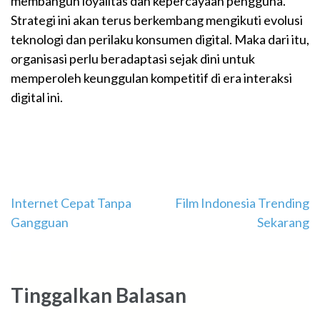
membangun loyalitas dan kepercayaan pengguna.
Strategi ini akan terus berkembang mengikuti evolusi
teknologi dan perilaku konsumen digital. Maka dari itu,
organisasi perlu beradaptasi sejak dini untuk
memperoleh keunggulan kompetitif di era interaksi
digital ini.
Navigasi
Internet Cepat Tanpa
Film Indonesia Trending
Gangguan
Sekarang
pos
Tinggalkan Balasan