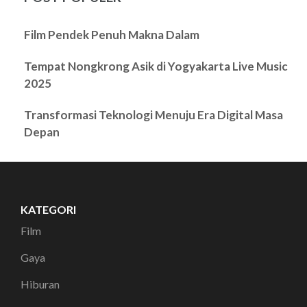
Film Pendek Penuh Makna Dalam
Tempat Nongkrong Asik di Yogyakarta Live Music
2025
Transformasi Teknologi Menuju Era Digital Masa
Depan
KATEGORI
Film
Gaya
Hiburan