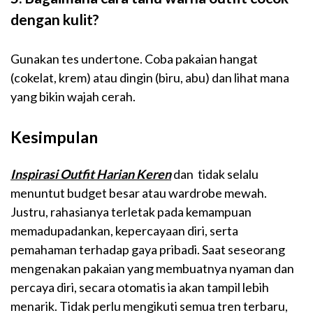
dengan kulit?
Gunakan tes undertone. Coba pakaian hangat
(cokelat, krem) atau dingin (biru, abu) dan lihat mana
yang bikin wajah cerah.
Kesimpulan
Inspirasi Outfit Harian Keren
dan tidak selalu
menuntut budget besar atau wardrobe mewah.
Justru, rahasianya terletak pada kemampuan
memadupadankan, kepercayaan diri, serta
pemahaman terhadap gaya pribadi. Saat seseorang
mengenakan pakaian yang membuatnya nyaman dan
percaya diri, secara otomatis ia akan tampil lebih
menarik. Tidak perlu mengikuti semua tren terbaru,