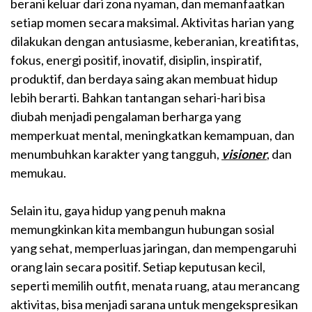
berani keluar dari zona nyaman, dan memanfaatkan
setiap momen secara maksimal. Aktivitas harian yang
dilakukan dengan antusiasme, keberanian, kreatifitas,
fokus, energi positif, inovatif, disiplin, inspiratif,
produktif, dan berdaya saing akan membuat hidup
lebih berarti. Bahkan tantangan sehari-hari bisa
diubah menjadi pengalaman berharga yang
memperkuat mental, meningkatkan kemampuan, dan
menumbuhkan karakter yang tangguh,
visioner
, dan
memukau.
Selain itu, gaya hidup yang penuh makna
memungkinkan kita membangun hubungan sosial
yang sehat, memperluas jaringan, dan mempengaruhi
orang lain secara positif. Setiap keputusan kecil,
seperti memilih outfit, menata ruang, atau merancang
aktivitas, bisa menjadi sarana untuk mengekspresikan