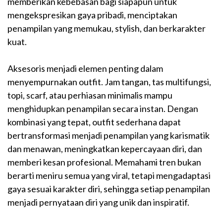
memberikan kebebasan bagi siapapun untuk
mengekspresikan gaya pribadi, menciptakan
penampilan yang memukau, stylish, dan berkarakter
kuat.
Aksesoris menjadi elemen penting dalam
menyempurnakan outfit. Jam tangan, tas multifungsi,
topi, scarf, atau perhiasan minimalis mampu
menghidupkan penampilan secara instan. Dengan
kombinasi yang tepat, outfit sederhana dapat
bertransformasi menjadi penampilan yang karismatik
dan menawan, meningkatkan kepercayaan diri, dan
memberi kesan profesional. Memahami tren bukan
berarti meniru semua yang viral, tetapi mengadaptasi
gaya sesuai karakter diri, sehingga setiap penampilan
menjadi pernyataan diri yang unik dan inspiratif.