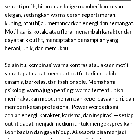
seperti putih, hitam, dan beige memberikan kesan
elegan, sedangkan warna cerah seperti merah,
kuning, atau hijau memancarkan energi dan semangat.
Motif garis, kotak, atau floral menambah karakter dan
daya tarik outfit, menciptakan penampilan yang
berani, unik, dan memukau.
Selain itu, kombinasi warna kontras atau aksen motif
yang tepat dapat membuat outfit terlihat lebih
dinamis, berkelas, dan fashionable. Memahami
psikologi warna juga penting: warna tertentu bisa
meningkatkan mood, menambah kepercayaan diri, dan
memberi kesan profesional. Power words di sini
adalah energi, karakter, karisma, dan inspirasi — setiap
outfit dapat menjadi medium untuk mengekspresikan
kepribadian dan gaya hidup. Aksesoris bisa menjadi