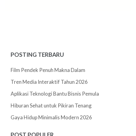
POSTING TERBARU
Film Pendek Penuh Makna Dalam
Tren Media Interaktif Tahun 2026
Aplikasi Teknologi Bantu Bisnis Pemula
Hiburan Sehat untuk Pikiran Tenang
Gaya Hidup Minimalis Modern 2026
POST POPULER