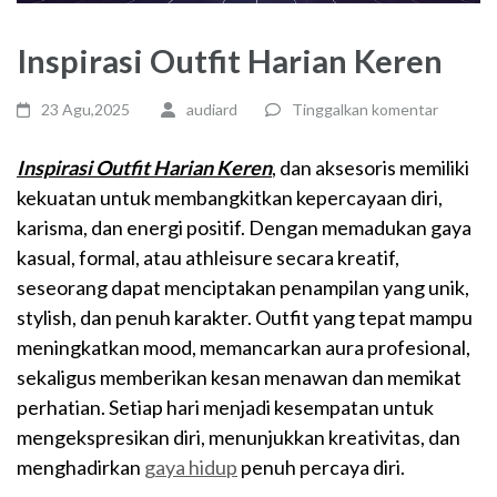
Inspirasi Outfit Harian Keren
23 Agu,2025
audiard
Tinggalkan komentar
Inspirasi Outfit Harian Keren
, dan aksesoris memiliki
kekuatan untuk membangkitkan kepercayaan diri,
karisma, dan energi positif. Dengan memadukan gaya
kasual, formal, atau athleisure secara kreatif,
seseorang dapat menciptakan penampilan yang unik,
stylish, dan penuh karakter. Outfit yang tepat mampu
meningkatkan mood, memancarkan aura profesional,
sekaligus memberikan kesan menawan dan memikat
perhatian. Setiap hari menjadi kesempatan untuk
mengekspresikan diri, menunjukkan kreativitas, dan
menghadirkan
gaya hidup
penuh percaya diri.