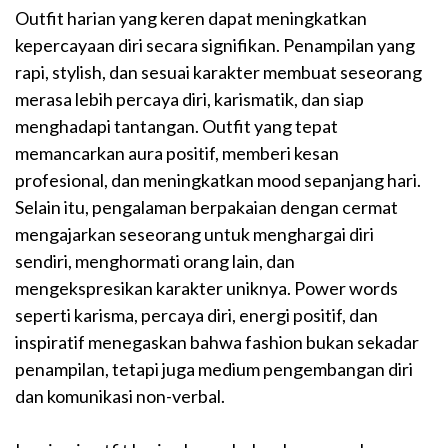
Outfit harian yang keren dapat meningkatkan
kepercayaan diri secara signifikan. Penampilan yang
rapi, stylish, dan sesuai karakter membuat seseorang
merasa lebih percaya diri, karismatik, dan siap
menghadapi tantangan. Outfit yang tepat
memancarkan aura positif, memberi kesan
profesional, dan meningkatkan mood sepanjang hari.
Selain itu, pengalaman berpakaian dengan cermat
mengajarkan seseorang untuk menghargai diri
sendiri, menghormati orang lain, dan
mengekspresikan karakter uniknya. Power words
seperti karisma, percaya diri, energi positif, dan
inspiratif menegaskan bahwa fashion bukan sekadar
penampilan, tetapi juga medium pengembangan diri
dan komunikasi non-verbal.