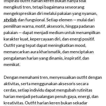
Inspirasi outfit harian keren bukan hanya soal
mengikuti tren, tetapi bagaimana seseorang
mengekspresikan diri melalui pakaian yang nyaman,
stylish
, dan fungsional. Setiap elemen — mulai dari
pemilihan warna, motif, aksesoris, hingga padanan
pakaian — dapat menjadi medium untuk menampilkan
karakter kuat, kepercayaan diri, dan energi positif.
Outfit yang tepat dapat meningkatkan mood,
memancarkan aura kharismatik, dan menciptakan
pengalaman harian yang dinamis, inspiratif, dan
memikat.
Dengan memahami tren, menyesuaikan outfit dengan
aktivitas, serta menggunakan aksesoris secara
cerdas, setiap individu dapat mengubah rutinitas
harian menjadi petualangan penuh gaya, energi, dan
kreativitas. Outfit harian keren bukan sekadar