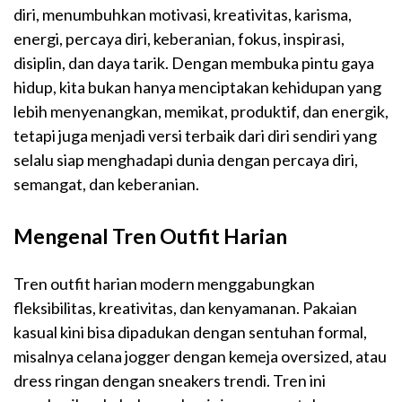
diri, menumbuhkan motivasi, kreativitas, karisma,
energi, percaya diri, keberanian, fokus, inspirasi,
disiplin, dan daya tarik. Dengan membuka pintu gaya
hidup, kita bukan hanya menciptakan kehidupan yang
lebih menyenangkan, memikat, produktif, dan energik,
tetapi juga menjadi versi terbaik dari diri sendiri yang
selalu siap menghadapi dunia dengan percaya diri,
semangat, dan keberanian.
Mengenal Tren Outfit Harian
Tren outfit harian modern menggabungkan
fleksibilitas, kreativitas, dan kenyamanan. Pakaian
kasual kini bisa dipadukan dengan sentuhan formal,
misalnya celana jogger dengan kemeja oversized, atau
dress ringan dengan sneakers trendi. Tren ini