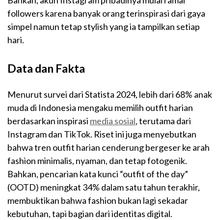
Bahkan, akun Instagram pribadinya mulai ramai
followers karena banyak orang terinspirasi dari gaya
simpel namun tetap stylish yang ia tampilkan setiap
hari.
Data dan Fakta
Menurut survei dari Statista 2024, lebih dari 68% anak
muda di Indonesia mengaku memilih outfit harian
berdasarkan inspirasi
media sosial
, terutama dari
Instagram dan TikTok. Riset ini juga menyebutkan
bahwa tren outfit harian cenderung bergeser ke arah
fashion minimalis, nyaman, dan tetap fotogenik.
Bahkan, pencarian kata kunci “outfit of the day”
(OOTD) meningkat 34% dalam satu tahun terakhir,
membuktikan bahwa fashion bukan lagi sekadar
kebutuhan, tapi bagian dari identitas digital.