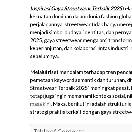
Inspirasi Gaya Streetwear Terbaik 2025
tela
kekuatan dominan dalam dunia fashion globa
perjalanannya, streetwear tidak hanya mer
menjadi simbol budaya, identitas, dan perny
2025, gaya streetwear mengalami transformasi
keberlanjutan, dan kolaborasi lintas industri,
sebelumnya.
Melalui riset mendalam terhadap tren pencari
pemetaan keyword semantik dan turunan, di
Streetwear Terbaik 2025” meningkat pesat. P
tetapi juga ingin memahami konteks sosial, ni
masa kini
. Maka, berikut ini adalah struktur 
strategi praktis terkait dengan gaya streetwe
Table of Contents