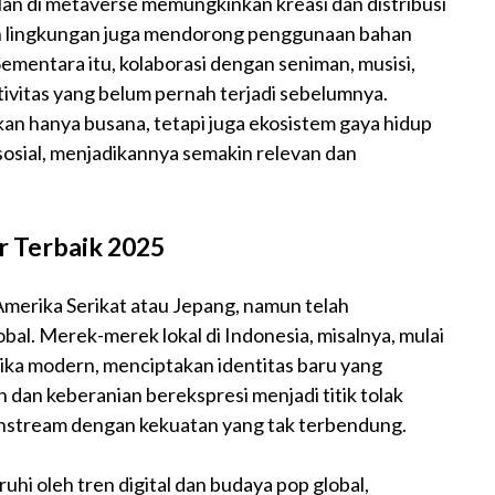
alan di metaverse memungkinkan kreasi dan distribusi
kan lingkungan juga mendorong penggunaan bahan
Sementara itu, kolaborasi dengan seniman, musisi,
ivitas yang belum pernah terjadi sebelumnya.
an hanya busana, tetapi juga ekosistem gaya hidup
 sosial, menjadikannya semakin relevan dan
r Terbaik 2025
 Amerika Serikat atau Jepang, namun telah
al. Merek-merek lokal di Indonesia, misalnya, mulai
a modern, menciptakan identitas baru yang
n dan keberanian berekspresi menjadi titik tolak
nstream dengan kekuatan yang tak terbendung.
hi oleh tren digital dan budaya pop global,