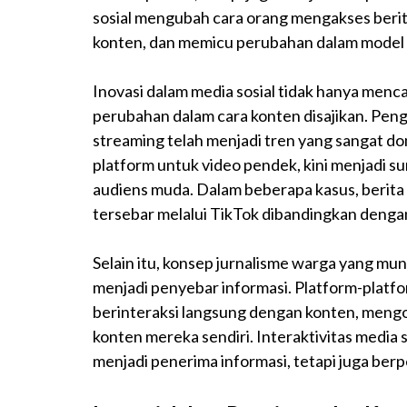
sosial mengubah cara orang mengakses beri
konten, dan memicu perubahan dalam model b
Inovasi dalam media sosial tidak hanya menc
perubahan dalam cara konten disajikan. Penggu
streaming telah menjadi tren yang sangat do
platform untuk video pendek, kini menjadi s
audiens muda. Dalam beberapa kasus, berita pe
tersebar melalui TikTok dibandingkan deng
Selain itu, konsep jurnalisme warga yang mun
menjadi penyebar informasi. Platform-platf
berinteraksi langsung dengan konten, men
konten mereka sendiri. Interaktivitas media
menjadi penerima informasi, tetapi juga berpe