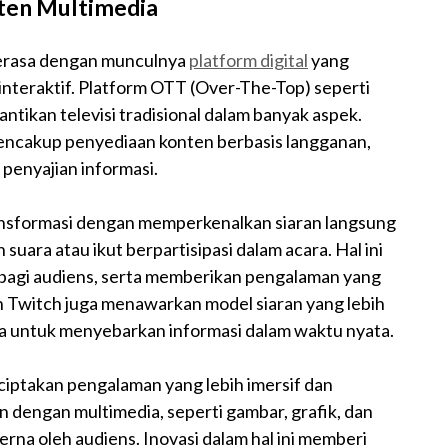
nten Multimedia
terasa dengan munculnya
platform digital
yang
nteraktif. Platform OTT (Over-The-Top) seperti
tikan televisi tradisional dalam banyak aspek.
mencakup penyediaan konten berbasis langganan,
 penyajian informasi.
ransformasi dengan memperkenalkan siaran langsung
suara atau ikut berpartisipasi dalam acara. Hal ini
n bagi audiens, serta memberikan pengalaman yang
n Twitch juga menawarkan model siaran yang lebih
a untuk menyebarkan informasi dalam waktu nyata.
iptakan pengalaman yang lebih imersif dan
n dengan multimedia, seperti gambar, grafik, dan
erna oleh audiens. Inovasi dalam hal ini memberi