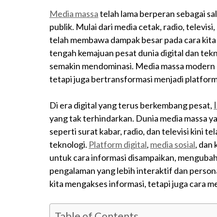
Media massa
telah lama berperan sebagai s
publik. Mulai dari media cetak, radio, televi
telah membawa dampak besar pada cara kita 
tengah kemajuan pesat dunia digital dan tekn
semakin mendominasi. Media massa modern k
tetapi juga bertransformasi menjadi platform 
Di era digital yang terus berkembang pesat,
yang tak terhindarkan. Dunia media massa ya
seperti surat kabar, radio, dan televisi kini
teknologi.
Platform digital
,
media sosial
, dan
untuk cara informasi disampaikan, mengubah
pengalaman yang lebih interaktif dan person
kita mengakses informasi, tetapi juga cara 
Table of Contents