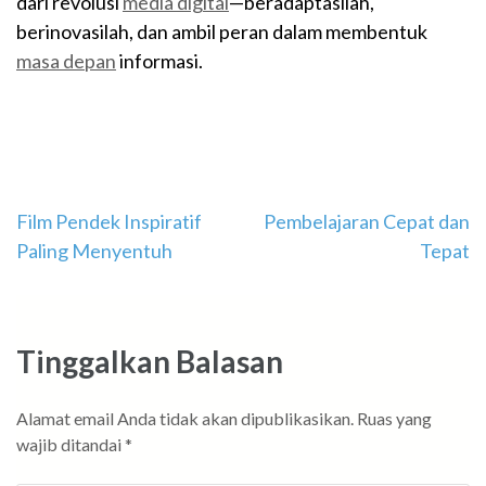
dari revolusi
media digital
—beradaptasilah,
berinovasilah, dan ambil peran dalam membentuk
masa depan
informasi.
Navigasi
Film Pendek Inspiratif
Pembelajaran Cepat dan
Paling Menyentuh
Tepat
pos
Tinggalkan Balasan
Alamat email Anda tidak akan dipublikasikan.
Ruas yang
wajib ditandai
*