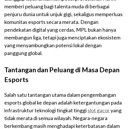
memberi peluang bagi talenta muda di berbagai
penjuru dunia untuk unjuk gigi, sekaligus memperluas
komunitas esports secara merata. Dengan
pendekatan digital yang cerdas, MPL bukan hanya
membangun liga, tetapi juga menciptakan ekosistem
yang menyambungkan potensi lokal dengan
panggung global.
Tantangan dan Peluang di Masa Depan
Esports
Salah satu tantangan utama dalam pengembangan
esports global ke depan adalah ketergantungan pada
infrastruktur teknologi tingkat tinggi
slot gacor
yang
tidak merata di semua wilayah. Negara-negara
berkembang masih menghadapi keterbatasan dalam