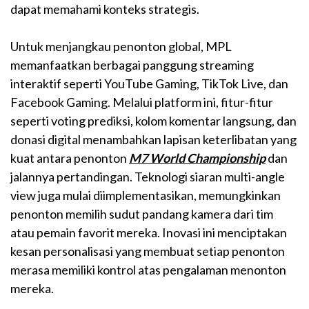
dapat memahami konteks strategis.
Untuk menjangkau penonton global, MPL
memanfaatkan berbagai panggung streaming
interaktif seperti YouTube Gaming, TikTok Live, dan
Facebook Gaming. Melalui platform ini, fitur-fitur
seperti voting prediksi, kolom komentar langsung, dan
donasi digital menambahkan lapisan keterlibatan yang
kuat antara penonton
M7 World Championship
dan
jalannya pertandingan. Teknologi siaran multi-angle
view juga mulai diimplementasikan, memungkinkan
penonton memilih sudut pandang kamera dari tim
atau pemain favorit mereka. Inovasi ini menciptakan
kesan personalisasi yang membuat setiap penonton
merasa memiliki kontrol atas pengalaman menonton
mereka.