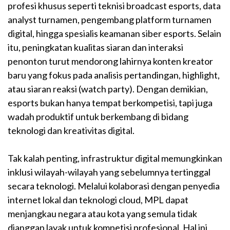
profesi khusus seperti teknisi broadcast esports, data
analyst turnamen, pengembang platform turnamen
digital, hingga spesialis keamanan siber esports. Selain
itu, peningkatan kualitas siaran dan interaksi
penonton turut mendorong lahirnya konten kreator
baru yang fokus pada analisis pertandingan, highlight,
atau siaran reaksi (watch party). Dengan demikian,
esports bukan hanya tempat berkompetisi, tapi juga
wadah produktif untuk berkembang di bidang
teknologi dan kreativitas digital.
Tak kalah penting, infrastruktur digital memungkinkan
inklusi wilayah-wilayah yang sebelumnya tertinggal
secara teknologi. Melalui kolaborasi dengan penyedia
internet lokal dan teknologi cloud, MPL dapat
menjangkau negara atau kota yang semula tidak
dianggap layak untuk kompetisi profesional. Hal ini