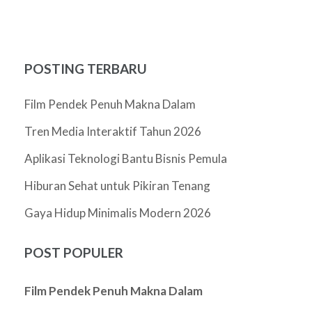
POSTING TERBARU
Film Pendek Penuh Makna Dalam
Tren Media Interaktif Tahun 2026
Aplikasi Teknologi Bantu Bisnis Pemula
Hiburan Sehat untuk Pikiran Tenang
Gaya Hidup Minimalis Modern 2026
POST POPULER
Film Pendek Penuh Makna Dalam