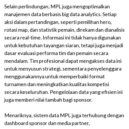
Selain perlindungan, MPL juga mengoptimalkan
manajemen data berbasis big data analytics. Setiap
aksi dalam pertandingan, seperti pemilihan hero,
rotasi map, dan statistik pemain, direkam dan dianalisis
secara real-time. Informasi ini tidak hanya digunakan
untuk kebutuhan tayangan siaran, tetapi juga menjadi
dasar evaluasi performa tim dan pemain secara
mendalam. Tim profesional dapat mengakses data ini
untuk menyusun strategi, sementara penyelenggara
menggunakannya untuk memperbaiki format
turnamen dan meningkatkan kualitas kompetisi
secara keseluruhan. Pengelolaan data yang efisien ini
juga memberi nilai tambah bagi sponsor.
Menariknya, sistem data MPL juga terhubung dengan
dashboard sponsor dan media partner,