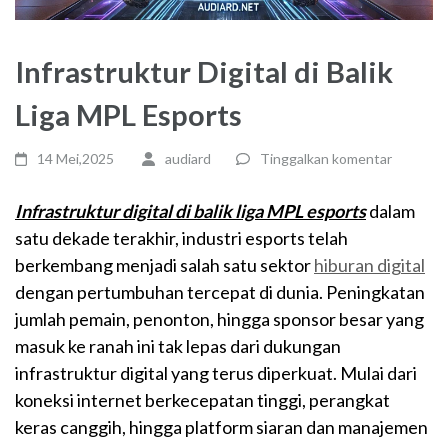
Infrastruktur Digital di Balik
Liga MPL Esports
14 Mei,2025
audiard
Tinggalkan komentar
Infrastruktur digital di balik liga MPL esports
dalam
satu dekade terakhir, industri esports telah
berkembang menjadi salah satu sektor
hiburan digital
dengan pertumbuhan tercepat di dunia. Peningkatan
jumlah pemain, penonton, hingga sponsor besar yang
masuk ke ranah ini tak lepas dari dukungan
infrastruktur digital yang terus diperkuat. Mulai dari
koneksi internet berkecepatan tinggi, perangkat
keras canggih, hingga platform siaran dan manajemen