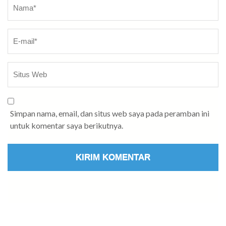
Nama
*
Simpan nama, email, dan situs web saya pada peramban ini
untuk komentar saya berikutnya.