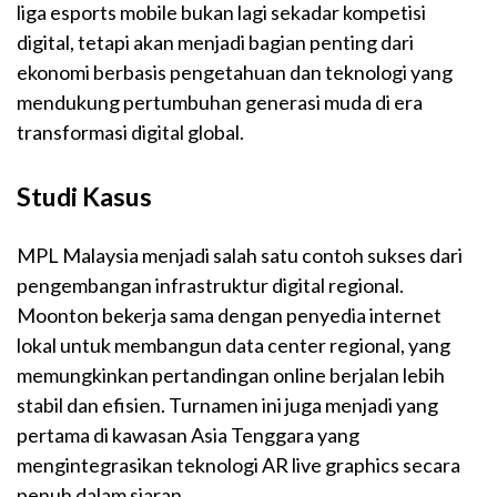
liga esports mobile bukan lagi sekadar kompetisi
digital, tetapi akan menjadi bagian penting dari
ekonomi berbasis pengetahuan dan teknologi yang
mendukung pertumbuhan generasi muda di era
transformasi digital global.
Studi Kasus
MPL Malaysia menjadi salah satu contoh sukses dari
pengembangan infrastruktur digital regional.
Moonton bekerja sama dengan penyedia internet
lokal untuk membangun data center regional, yang
memungkinkan pertandingan online berjalan lebih
stabil dan efisien. Turnamen ini juga menjadi yang
pertama di kawasan Asia Tenggara yang
mengintegrasikan teknologi AR live graphics secara
penuh dalam siaran.