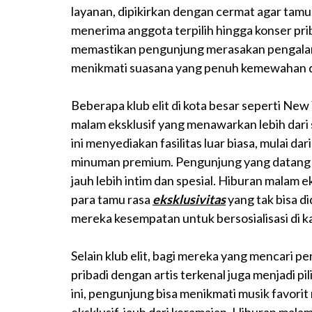
layanan, dipikirkan dengan cermat agar tamu
menerima anggota terpilih hingga konser priba
memastikan pengunjung merasakan pengalama
menikmati suasana yang penuh kemewahan dan 
Beberapa klub elit di kota besar seperti Ne
malam eksklusif yang menawarkan lebih dari
ini menyediakan fasilitas luar biasa, mulai da
minuman premium. Pengunjung yang datang 
jauh lebih intim dan spesial. Hiburan malam 
para tamu rasa
eksklusivitas
yang tak bisa d
mereka kesempatan untuk bersosialisasi di k
Selain klub elit, bagi mereka yang mencari p
pribadi dengan artis terkenal juga menjadi p
ini, pengunjung bisa menikmati musik favorit