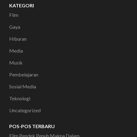
KATEGORI
Film
Gaya
Hiburan
Media
Musik
Pembelajaran
Sosial Media
Teknologi
Uncategorized
POS-POS TERBARU
Film Pendek Penuh Makna Dalam