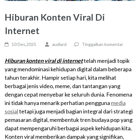
Hiburan Konten Viral Di
Internet
10 Des,2025
audiard
Tinggalkan komentar
Hiburan konten viral di internet
telah menjadi topik
yang mendominasi kehidupan digital dalam beberapa
tahun terakhir. Hampir setiap hari, kita melihat
berbagai jenis video, meme, dan tantangan yang
dengan cepat menyebar ke seluruh dunia. Fenomena
ini tidak hanya menarik perhatian pengguna
media
sosial
tetapi juga menjadi bagian integral dari strategi
pemasaran digital, membentuk tren budaya pop yang
dapat mempengaruhi berbagai aspek kehidupan kita.
Konten viral memberikan dampak yang signifikan,