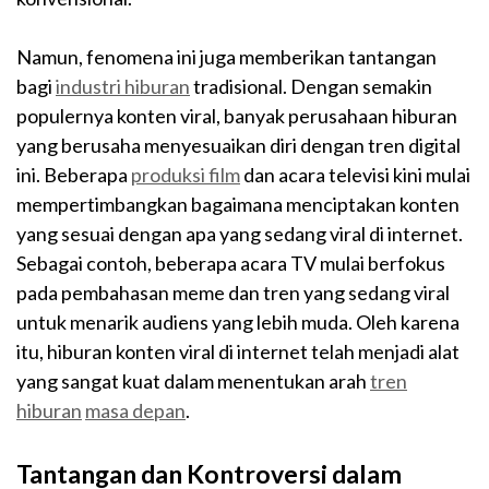
Namun, fenomena ini juga memberikan tantangan
bagi
industri hiburan
tradisional. Dengan semakin
populernya konten viral, banyak perusahaan hiburan
yang berusaha menyesuaikan diri dengan tren digital
ini. Beberapa
produksi film
dan acara televisi kini mulai
mempertimbangkan bagaimana menciptakan konten
yang sesuai dengan apa yang sedang viral di internet.
Sebagai contoh, beberapa acara TV mulai berfokus
pada pembahasan meme dan tren yang sedang viral
untuk menarik audiens yang lebih muda. Oleh karena
itu, hiburan konten viral di internet telah menjadi alat
yang sangat kuat dalam menentukan arah
tren
hiburan
masa depan
.
Tantangan dan Kontroversi dalam