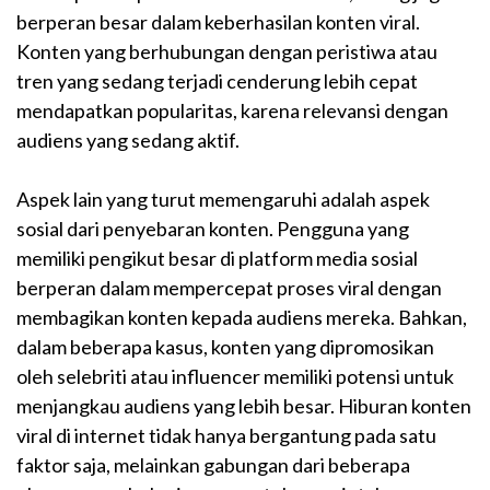
berperan besar dalam keberhasilan konten viral.
Konten yang berhubungan dengan peristiwa atau
tren yang sedang terjadi cenderung lebih cepat
mendapatkan popularitas, karena relevansi dengan
audiens yang sedang aktif.
Aspek lain yang turut memengaruhi adalah aspek
sosial dari penyebaran konten. Pengguna yang
memiliki pengikut besar di platform media sosial
berperan dalam mempercepat proses viral dengan
membagikan konten kepada audiens mereka. Bahkan,
dalam beberapa kasus, konten yang dipromosikan
oleh selebriti atau influencer memiliki potensi untuk
menjangkau audiens yang lebih besar. Hiburan konten
viral di internet tidak hanya bergantung pada satu
faktor saja, melainkan gabungan dari beberapa