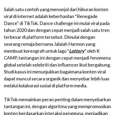
Salah satu contoh yang menonjol dari hiburan konten
viral di internet adalah keberhasilan “Renegade
Dance” di TikTok. Dance challenge ini mulai viral pada
tahun 2020 dan dengan cepat menjadi salah satu tren
terbesar di platform tersebut. Dimulai dengan
seorang remaja bernama Jalaiah Harmon yang
membuat koreografi untuk lagu “
Lottery
” oleh K
CAMP, tantangan ini dengan cepat menjadi fenomena
global setelah selebriti dan influencer ikut bergabung.
Studi kasus ini menunjukkan bagaimana konten viral
dapat muncul secara organik dan menyebar lebih luas
melalui kolaborasi sosial di platform media.
TikTok memainkan peran penting dalam menyebarkan
tantangan ini, dengan algoritma yang mempromosikan
konten berdasarkan interaksi pengguna, menjadikan