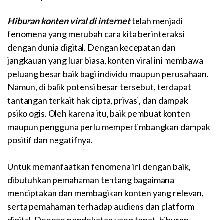
Hiburan konten viral di internet
telah menjadi
fenomena yang merubah cara kita berinteraksi
dengan dunia digital. Dengan kecepatan dan
jangkauan yang luar biasa, konten viral ini membawa
peluang besar baik bagi individu maupun perusahaan.
Namun, di balik potensi besar tersebut, terdapat
tantangan terkait hak cipta, privasi, dan dampak
psikologis. Oleh karena itu, baik pembuat konten
maupun pengguna perlu mempertimbangkan dampak
positif dan negatifnya.
Untuk memanfaatkan fenomena ini dengan baik,
dibutuhkan pemahaman tentang bagaimana
menciptakan dan membagikan konten yang relevan,
serta pemahaman terhadap audiens dan platform
digital. Dengan pendekatan yang tepat, hiburan