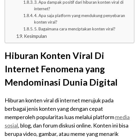
3. Apa dampak positif dari hiburan konten viral di
internet?
4. Apa saja platform yang mendukung penyebaran
konten viral?
5. Bagaimana cara menciptakan konten viral?
Kesimpulan
Hiburan Konten Viral Di
Internet Fenomena yang
Mendominasi Dunia Digital
Hiburan konten viral di internet merujuk pada
berbagai jenis konten yang dengan cepat
memperoleh popularitas luas melalui platform
media
sosial
, blog, dan forum diskusi online. Konten ini bisa
berupa video, gambar, atau meme yang menarik