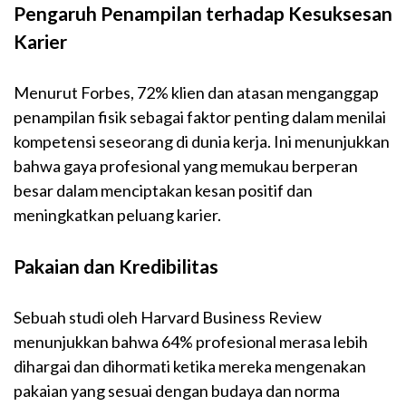
Pengaruh Penampilan terhadap Kesuksesan
Karier
Menurut Forbes, 72% klien dan atasan menganggap
penampilan fisik sebagai faktor penting dalam menilai
kompetensi seseorang di dunia kerja. Ini menunjukkan
bahwa gaya profesional yang memukau berperan
besar dalam menciptakan kesan positif dan
meningkatkan peluang karier.
Pakaian dan Kredibilitas
Sebuah studi oleh Harvard Business Review
menunjukkan bahwa 64% profesional merasa lebih
dihargai dan dihormati ketika mereka mengenakan
pakaian yang sesuai dengan budaya dan norma