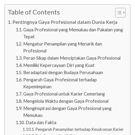
Table of Contents
Pentingnya Gaya Profesional dalam Dunia Kerja
Gaya Profesional yang Memukau dan Pakaian yang
Tepat
Mengatur Penampilan yang Menarik dan
Profesional
Peran Sikap dalam Menciptakan Gaya Profesional
Memiliki Kepercayaan Diri yang Kuat
Beradaptasi dengan Budaya Perusahaan
Pengaruh Gaya Profesional terhadap
Kepemimpinan
Gaya Profesional untuk Karier Cemerlang
Mengelola Waktu dengan Gaya Profesional
Menginspirasi dengan Gaya Profesional yang
Memukau
Data dan Fakta
Pengaruh Penampilan terhadap Kesuksesan Karier