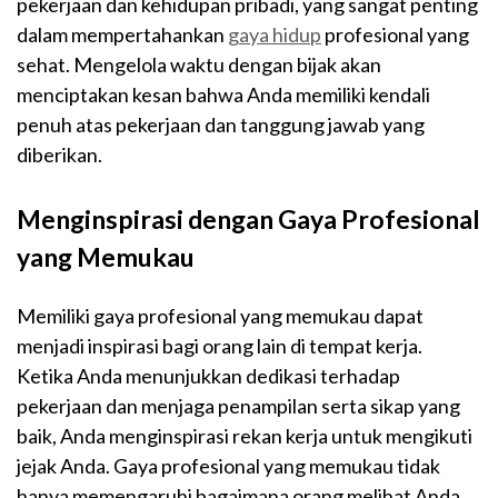
pekerjaan dan kehidupan pribadi, yang sangat penting
dalam mempertahankan
gaya hidup
profesional yang
sehat. Mengelola waktu dengan bijak akan
menciptakan kesan bahwa Anda memiliki kendali
penuh atas pekerjaan dan tanggung jawab yang
diberikan.
Menginspirasi dengan Gaya Profesional
yang Memukau
Memiliki gaya profesional yang memukau dapat
menjadi inspirasi bagi orang lain di tempat kerja.
Ketika Anda menunjukkan dedikasi terhadap
pekerjaan dan menjaga penampilan serta sikap yang
baik, Anda menginspirasi rekan kerja untuk mengikuti
jejak Anda. Gaya profesional yang memukau tidak
hanya memengaruhi bagaimana orang melihat Anda,