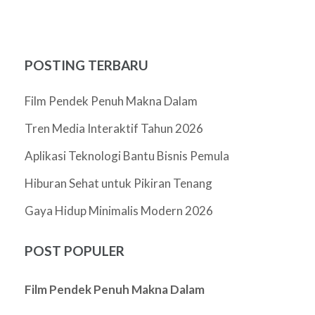
POSTING TERBARU
Film Pendek Penuh Makna Dalam
Tren Media Interaktif Tahun 2026
Aplikasi Teknologi Bantu Bisnis Pemula
Hiburan Sehat untuk Pikiran Tenang
Gaya Hidup Minimalis Modern 2026
POST POPULER
Film Pendek Penuh Makna Dalam