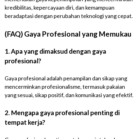
kredibilitas, kepercayaan diri, dan kemampuan
beradaptasi dengan perubahan teknologi yang cepat.
(FAQ)
Gaya
Profesional
yang
Memukau
1. Apa yang dimaksud dengan gaya
profesional?
Gaya profesional adalah penampilan dan sikap yang
mencerminkan profesionalisme, termasuk pakaian
yang sesuai, sikap positif, dan komunikasi yang efektif.
2. Mengapa gaya profesional penting di
tempat kerja?