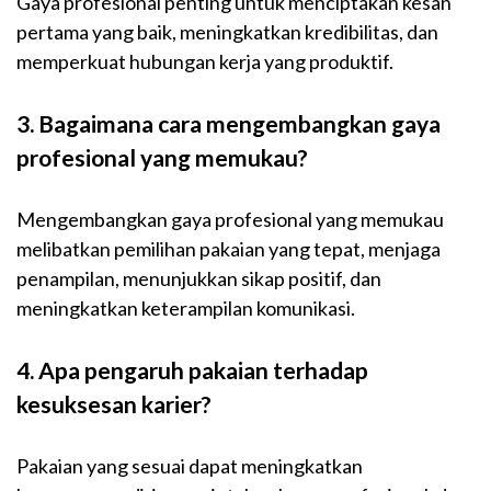
Gaya profesional penting untuk menciptakan kesan
pertama yang baik, meningkatkan kredibilitas, dan
memperkuat hubungan kerja yang produktif.
3. Bagaimana cara mengembangkan gaya
profesional yang memukau?
Mengembangkan gaya profesional yang memukau
melibatkan pemilihan pakaian yang tepat, menjaga
penampilan, menunjukkan sikap positif, dan
meningkatkan keterampilan komunikasi.
4. Apa pengaruh pakaian terhadap
kesuksesan karier?
Pakaian yang sesuai dapat meningkatkan