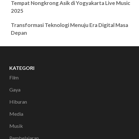
Tempat Nongkrong Asik di Yogyakarta Live Music
2025
Transformasi Teknologi Menuju Era Digital Masa
Depan
KATEGORI
Film
Gaya
Hiburan
Media
Musik
Pembelajaran