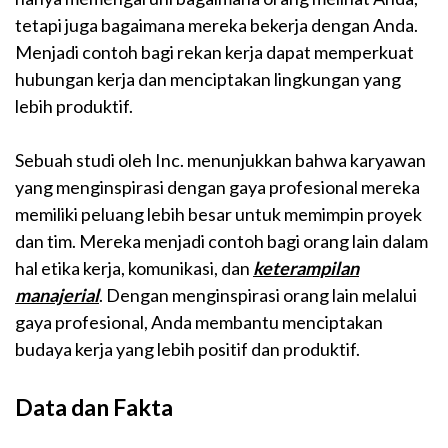
tetapi juga bagaimana mereka bekerja dengan Anda.
Menjadi contoh bagi rekan kerja dapat memperkuat
hubungan kerja dan menciptakan lingkungan yang
lebih produktif.
Sebuah studi oleh Inc. menunjukkan bahwa karyawan
yang menginspirasi dengan gaya profesional mereka
memiliki peluang lebih besar untuk memimpin proyek
dan tim. Mereka menjadi contoh bagi orang lain dalam
hal etika kerja, komunikasi, dan
keterampilan
manajerial
. Dengan menginspirasi orang lain melalui
gaya profesional, Anda membantu menciptakan
budaya kerja yang lebih positif dan produktif.
Data dan Fakta