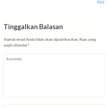
Kini
Tinggalkan Balasan
Alamat email Anda tidak akan dipublikasikan.
Ruas yang
wajib ditandai
*
Komentar
Nama
*