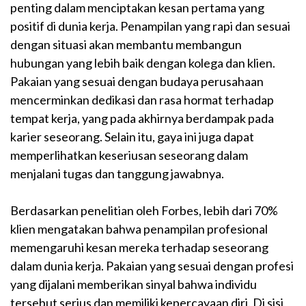
penting dalam menciptakan kesan pertama yang
positif di dunia kerja. Penampilan yang rapi dan sesuai
dengan situasi akan membantu membangun
hubungan yang lebih baik dengan kolega dan klien.
Pakaian yang sesuai dengan budaya perusahaan
mencerminkan dedikasi dan rasa hormat terhadap
tempat kerja, yang pada akhirnya berdampak pada
karier seseorang. Selain itu, gaya ini juga dapat
memperlihatkan keseriusan seseorang dalam
menjalani tugas dan tanggung jawabnya.
Berdasarkan penelitian oleh Forbes, lebih dari 70%
klien mengatakan bahwa penampilan profesional
memengaruhi kesan mereka terhadap seseorang
dalam dunia kerja. Pakaian yang sesuai dengan profesi
yang dijalani memberikan sinyal bahwa individu
tersebut serius dan memiliki kepercayaan diri. Di sisi