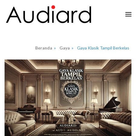
Lompat
ke
konten
Audiard.net
Merangkai Kisah, Menginspirasi Imajinasi
(Tekan
Enter)
Beranda
»
Gaya
»
Gaya Klasik Tampil Berkelas