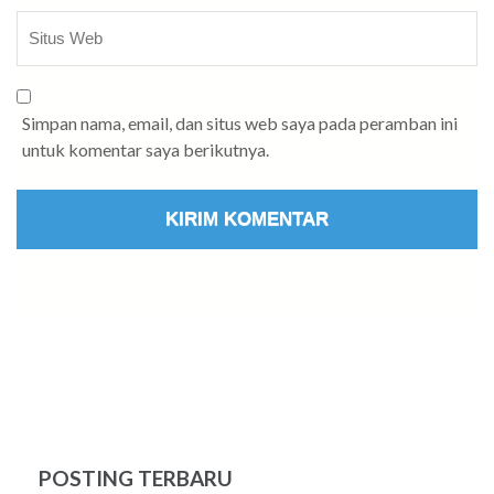
Simpan nama, email, dan situs web saya pada peramban ini
untuk komentar saya berikutnya.
POSTING TERBARU