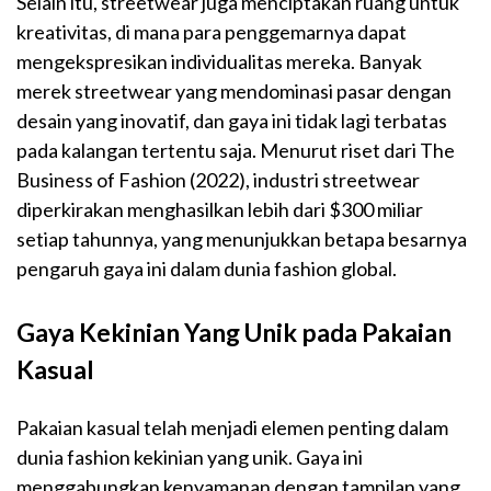
Selain itu, streetwear juga menciptakan ruang untuk
kreativitas, di mana para penggemarnya dapat
mengekspresikan individualitas mereka. Banyak
merek streetwear yang mendominasi pasar dengan
desain yang inovatif, dan gaya ini tidak lagi terbatas
pada kalangan tertentu saja. Menurut riset dari The
Business of Fashion (2022), industri streetwear
diperkirakan menghasilkan lebih dari $300 miliar
setiap tahunnya, yang menunjukkan betapa besarnya
pengaruh gaya ini dalam dunia fashion global.
Gaya Kekinian Yang Unik pada Pakaian
Kasual
Pakaian kasual telah menjadi elemen penting dalam
dunia fashion kekinian yang unik. Gaya ini
menggabungkan kenyamanan dengan tampilan yang