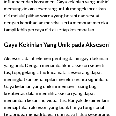
influencer dan konsumen. Gaya kekinian yang unik ini
memungkinkan seseorang untuk mengekspresikan
diri melalui pilihan warna yang berani dan sesuai
dengan kepribadian mereka, serta membuat mereka
tampil lebih percaya diri di setiap kesempatan.
Gaya Kekinian Yang Unik pada Aksesori
Aksesori adalah elemen penting dalam gaya kekinian
yang unik. Dengan menambahkan aksesori seperti
tas, topi, gelang, atau kacamata, seseorang dapat
meningkatkan penampilan mereka secara signifikan.
Gaya kekinian yang unik ini memberi ruang bagi
kreativitas dalam memilih aksesori yang dapat
menambah kesan individualitas. Banyak desainer kini
menciptakan aksesori yang tidak hanya fungsional
tetapi juga menjadi bagian dari
gaya hidup
seseorang.