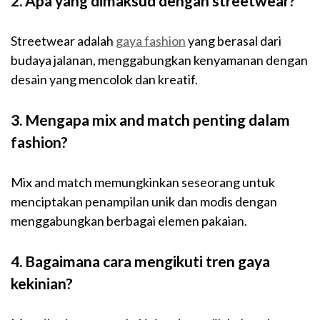
2. Apa yang dimaksud dengan streetwear?
Streetwear adalah
gaya fashion
yang berasal dari
budaya jalanan, menggabungkan kenyamanan dengan
desain yang mencolok dan kreatif.
3. Mengapa mix and match penting dalam
fashion?
Mix and match memungkinkan seseorang untuk
menciptakan penampilan unik dan modis dengan
menggabungkan berbagai elemen pakaian.
4. Bagaimana cara mengikuti tren gaya
kekinian?