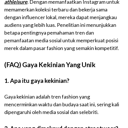
athleisure
. Dengan memanfaatkan Instagram untuk
memamerkan koleksi terbaru dan bekerja sama
dengan influencer lokal, mereka dapat menjangkau
audiens yang lebih luas. Penelitian ini menunjukkan
betapa pentingnya pemahaman tren dan
pemanfaatan media sosial untuk memperkuat posisi
merek dalam pasar fashion yang semakin kompetitif.
(FAQ) Gaya Kekinian Yang Unik
1. Apa itu gaya kekinian?
Gaya kekinian adalah tren fashion yang
mencerminkan waktu dan budaya saat ini, sering kali
dipengaruhi oleh media sosial dan selebriti.