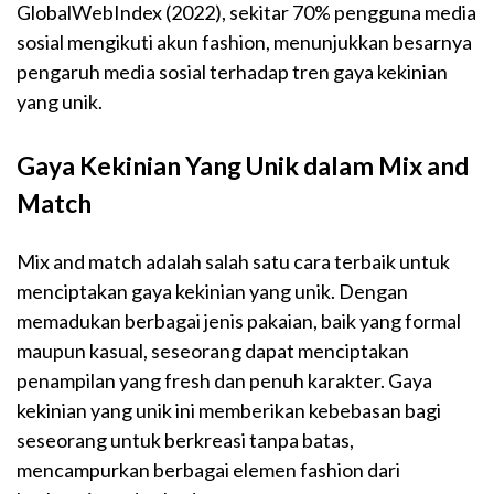
GlobalWebIndex (2022), sekitar 70% pengguna media
sosial mengikuti akun fashion, menunjukkan besarnya
pengaruh media sosial terhadap tren gaya kekinian
yang unik.
Gaya Kekinian Yang Unik dalam Mix and
Match
Mix and match adalah salah satu cara terbaik untuk
menciptakan gaya kekinian yang unik. Dengan
memadukan berbagai jenis pakaian, baik yang formal
maupun kasual, seseorang dapat menciptakan
penampilan yang fresh dan penuh karakter. Gaya
kekinian yang unik ini memberikan kebebasan bagi
seseorang untuk berkreasi tanpa batas,
mencampurkan berbagai elemen fashion dari