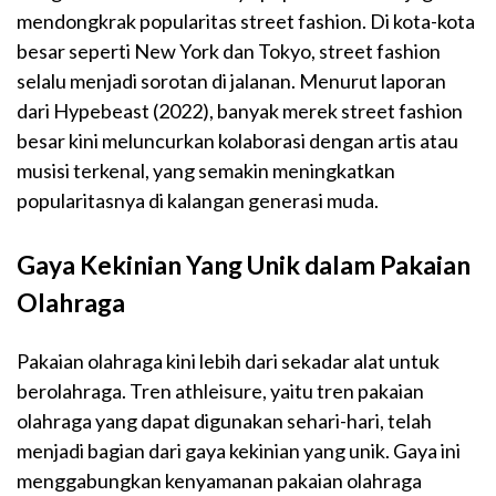
mendongkrak popularitas street fashion. Di kota-kota
besar seperti New York dan Tokyo, street fashion
selalu menjadi sorotan di jalanan. Menurut laporan
dari Hypebeast (2022), banyak merek street fashion
besar kini meluncurkan kolaborasi dengan artis atau
musisi terkenal, yang semakin meningkatkan
popularitasnya di kalangan generasi muda.
Gaya Kekinian Yang Unik dalam Pakaian
Olahraga
Pakaian olahraga kini lebih dari sekadar alat untuk
berolahraga. Tren athleisure, yaitu tren pakaian
olahraga yang dapat digunakan sehari-hari, telah
menjadi bagian dari gaya kekinian yang unik. Gaya ini
menggabungkan kenyamanan pakaian olahraga