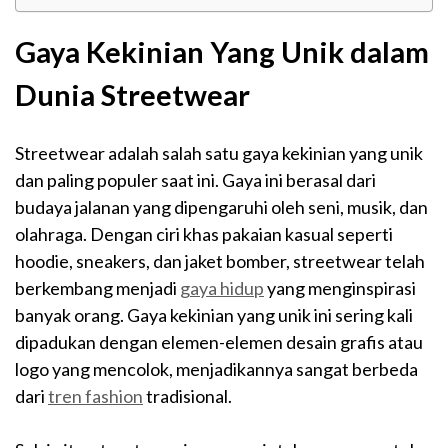
Gaya Kekinian Yang Unik dalam
Dunia Streetwear
Streetwear adalah salah satu gaya kekinian yang unik
dan paling populer saat ini. Gaya ini berasal dari
budaya jalanan yang dipengaruhi oleh seni, musik, dan
olahraga. Dengan ciri khas pakaian kasual seperti
hoodie, sneakers, dan jaket bomber, streetwear telah
berkembang menjadi
gaya hidup
yang menginspirasi
banyak orang. Gaya kekinian yang unik ini sering kali
dipadukan dengan elemen-elemen desain grafis atau
logo yang mencolok, menjadikannya sangat berbeda
dari
tren fashion
tradisional.