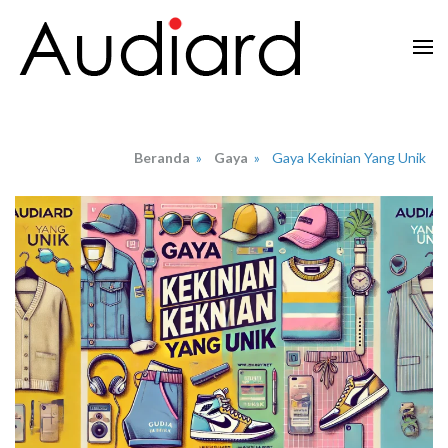
Lompat
ke
konten
Audiard.net
Merangkai Kisah, Menginspirasi Imajinasi
(Tekan
Enter)
Beranda
»
Gaya
»
Gaya Kekinian Yang Unik