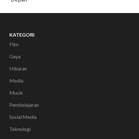
KATEGORI
Film
Gaya
Hiburan
Media
Musik
Pembelajaran
Sosial Media
Teknologi