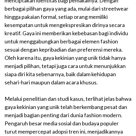
menciptakan identitas bagi pemakainya. Dengan
berbagai pilihan gaya yang ada, mulai dari streetwear
hingga pakaian formal, setiap orang memiliki
kesempatan untuk mengekspresikan dirinya secara
kreatif. Gaya ini memberikan kebebasan bagi individu
untuk menggabungkan berbagai elemen fashion
sesuai dengan kepribadian dan preferensi mereka.
Oleh karena itu, gaya kekinian yang unik tidak hanya
menjadi pilihan, tetapi juga cara untuk menunjukkan
siapa diri kita sebenarnya, baik dalam kehidupan
sehari-hari maupun dalam acara khusus.
Melalui penelitian dan studi kasus, terlihat jelas bahwa
gaya kekinian yang unik telah berkembang pesat dan
menjadi bagian penting dari dunia fashion modern.
Pengaruh besar media sosial dan budaya populer
turut mempercepat adopsi tren ini, menjadikannya