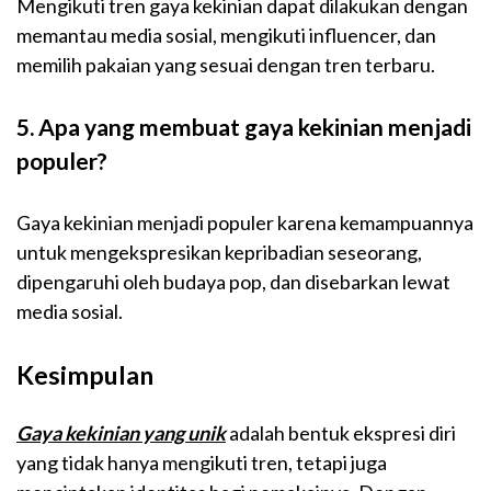
Mengikuti tren gaya kekinian dapat dilakukan dengan
memantau media sosial, mengikuti influencer, dan
memilih pakaian yang sesuai dengan tren terbaru.
5. Apa yang membuat gaya kekinian menjadi
populer?
Gaya kekinian menjadi populer karena kemampuannya
untuk mengekspresikan kepribadian seseorang,
dipengaruhi oleh budaya pop, dan disebarkan lewat
media sosial.
Kesimpulan
Gaya kekinian yang unik
adalah bentuk ekspresi diri
yang tidak hanya mengikuti tren, tetapi juga