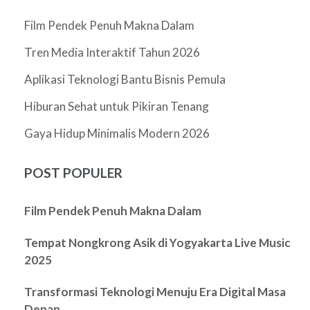
Film Pendek Penuh Makna Dalam
Tren Media Interaktif Tahun 2026
Aplikasi Teknologi Bantu Bisnis Pemula
Hiburan Sehat untuk Pikiran Tenang
Gaya Hidup Minimalis Modern 2026
POST POPULER
Film Pendek Penuh Makna Dalam
Tempat Nongkrong Asik di Yogyakarta Live Music
2025
Transformasi Teknologi Menuju Era Digital Masa
Depan