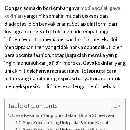
Dengan semakin berkembangnya
media sosial
,
gaya
kekinian
yang unik semakin mudah diakses dan
diadaptasi oleh banyak orang. Setiap platform, dari
Instagram hingga TikTok, menjadi tempat bagi
influencer untuk memamerkan fashion mereka. Ini
menciptakan tren yang tidak hanya dapat diikuti oleh
para pecinta fashion, tetapi juga oleh mereka yang
ingin menunjukkan jati diri mereka. Gaya kekinian yang
unik kini tidak hanya menjadi gaya, tetapi juga cara
hidup yang dapat menginspirasi banyak orang untuk
mengekspresikan diri mereka dengan lebih bebas.
Table of Contents
Gaya Kekinian Yang Unik dalam Dunia Streetwear
Gaya Kekinian Yang Unik pada Pakaian Kasual
Gaya Kekinian Yang Unik dalam Gaya Pakaian