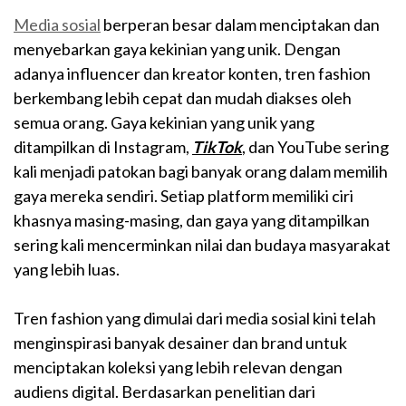
Media sosial
berperan besar dalam menciptakan dan
menyebarkan gaya kekinian yang unik. Dengan
adanya influencer dan kreator konten, tren fashion
berkembang lebih cepat dan mudah diakses oleh
semua orang. Gaya kekinian yang unik yang
ditampilkan di Instagram,
TikTok
, dan YouTube sering
kali menjadi patokan bagi banyak orang dalam memilih
gaya mereka sendiri. Setiap platform memiliki ciri
khasnya masing-masing, dan gaya yang ditampilkan
sering kali mencerminkan nilai dan budaya masyarakat
yang lebih luas.
Tren fashion yang dimulai dari media sosial kini telah
menginspirasi banyak desainer dan brand untuk
menciptakan koleksi yang lebih relevan dengan
audiens digital. Berdasarkan penelitian dari