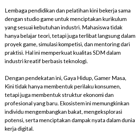
Lembaga pendidikan dan pelatihan kini bekerja sama
dengan studio game untuk menciptakan kurikulum
yang sesuai kebutuhan industri. Mahasiswa tidak
hanya belajar teori, tetapi juga terlibat langsung dalam
proyek game, simulasi kompetisi, dan mentoring dari
praktisi. Hal ini memperkuat kualitas SDM dalam
industri kreatif berbasis teknologi.
Dengan pendekatan ini, Gaya Hidup, Gamer Masa,
Kini tidak hanya membentuk perilaku konsumen,
tetapi juga membentuk struktur ekonomi dan
profesional yang baru. Ekosistem ini memungkinkan
individu mengembangkan bakat, mengeksplorasi
potensi, serta menciptakan dampak nyata dalam dunia
kerja digital.