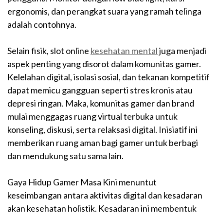
ergonomis, dan perangkat suara yang ramah telinga
adalah contohnya.
Selain fisik, slot online
kesehatan mental
juga menjadi
aspek penting yang disorot dalam komunitas gamer.
Kelelahan digital, isolasi sosial, dan tekanan kompetitif
dapat memicu gangguan seperti stres kronis atau
depresi ringan. Maka, komunitas gamer dan brand
mulai menggagas ruang virtual terbuka untuk
konseling, diskusi, serta relaksasi digital. Inisiatif ini
memberikan ruang aman bagi gamer untuk berbagi
dan mendukung satu sama lain.
Gaya Hidup Gamer Masa Kini menuntut
keseimbangan antara aktivitas digital dan kesadaran
akan kesehatan holistik. Kesadaran ini membentuk