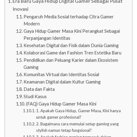
Era Baru Gaya Hidup Digital Gamer Sebagai Pusat
Inovasi
Pengaruh Media Sosial terhadap Citra Gamer
Modern
Gaya Hidup Gamer Masa Kini Perangkat Sebagai
Perpanjangan Identitas
Kesehatan Digital dan Fisik dalam Dunia Gaming
Kolaborasi Game dan Fashion Tren Estetika Baru
Pendidikan dan Peluang Karier dalam Ekosistem
Gaming
Komunitas Virtual dan Identitas Sosial
Keamanan Digital dalam Kultur Gaming
Data dan Fakta
Studi Kasus
(FAQ) Gaya Hidup Gamer Masa Kini
1. Apakah Gaya Hidup, Gamer Masa, Kini hanya
untuk gamer profesional?
2. Bagaimana cara memulai setup gaming yang
stylish namun tetap fungsional?