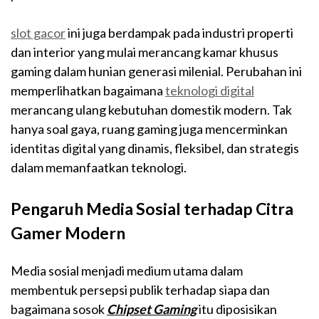
slot gacor
ini juga berdampak pada industri properti
dan interior yang mulai merancang kamar khusus
gaming dalam hunian generasi milenial. Perubahan ini
memperlihatkan bagaimana
teknologi digital
merancang ulang kebutuhan domestik modern. Tak
hanya soal gaya, ruang gaming juga mencerminkan
identitas digital yang dinamis, fleksibel, dan strategis
dalam memanfaatkan teknologi.
Pengaruh Media Sosial terhadap Citra
Gamer Modern
Media sosial menjadi medium utama dalam
membentuk persepsi publik terhadap siapa dan
bagaimana sosok
Chipset Gaming
itu diposisikan