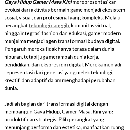
Gaya Hidup Gamer Masa Kini
merepresentasikan
evolusi dari aktivitas bermain game menjadi ekosistem
sosial, visual, dan profesional yang kompleks. Melalui
perangkat
teknologi canggih
, komunitas virtual,
hingga integrasi fashion dan edukasi, gamer modern
menjelma menjadi agen transformasi budaya digital.
Pengaruh mereka tidak hanya terasa dalam dunia
hiburan, tetapi juga merambah dunia kerja,
pendidikan, dan ekspresi diri digital. Mereka menjadi
representasi dari generasi yang melek teknologi,
kreatif, dan adaptif dalam menghadapi perubahan
dunia.
Jadilah bagian dari transformasi digital dengan
membangun Gaya Hidup, Gamer Masa, Kini yang
produktif dan strategis. Pilih perangkat yang
menunjang performa dan estetika, manfaatkan ruang