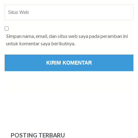
Simpan nama, email, dan situs web saya pada peramban ini
untuk komentar saya berikutnya.
POSTING TERBARU