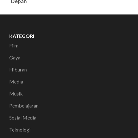
Depan
KATEGORI
Film
Gaya
Hiburan
Media
Musik
Pembelajaran
Sosial Media
Teknologi