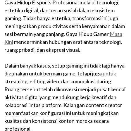
Gaya Hidup E-sports Profesional melalui teknologi,
estetika digital, dan peran sosial dalam ekosistem
gaming. Tidak hanya estetika, transformasi ini juga
meningkatkan produktivitas serta kenyamanan dalam
sesi bermain yang panjang. Gaya Hidup Gamer
Masa
Kini
mencerminkan hubungan erat antara teknologi,
ruang pribadi, dan ekspresi visual.
Dalam banyak kasus, setup gaming ini tidak lagi hanya
digunakan untuk bermain game, tetapi juga untuk
streaming, editing video, dan komunikasi daring.
Ruang tersebut telah dikonversi menjadi pusat kendali
aktivitas digital yang mendukung kerja kreatif dan
kolaborasi lintas platform. Kalangan content creator
memanfaatkan konfigurasi ini untuk meningkatkan
kualitas dan konsistensi konten mereka secara
profesional.