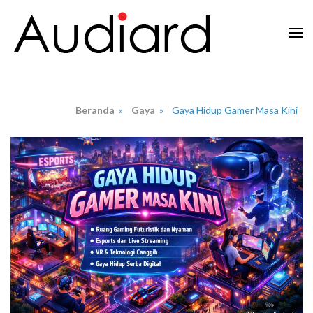
Lompat
ke
konten
Audiard.net
Merangkai Kisah, Menginspirasi Imajinasi
(Tekan
Enter)
Beranda
»
Gaya
»
Gaya Hidup Gamer Masa Kini