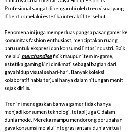
dunia nyata dan digital. Gaya Hidup E-sports
Profesional sangat dipengaruhi oleh tren visual yang
dibentuk melalui estetika interaktif tersebut.
Fenomena ini juga memperluas pangsa pasar gamer ke
komunitas fashion enthusiast, menciptakan ruang
baru untuk ekspresi dan konsumsi lintas industri. Baik
melalui
merchandise
fisik maupun item in-game,
estetika gaming kini dinikmati sebagai bagian dari
gaya hidup visual sehari-hari. Banyak koleksi
kolaboratif habis terjual hanya dalam hitungan menit
sejak dirilis.
Tren ini menegaskan bahwa gamer tidak hanya
menjadi konsumen teknologi, tetapi juga C dalam
dunia mode. Mereka mampu mendorong perubahan
gaya konsumsi melalui integrasi antara dunia virtual