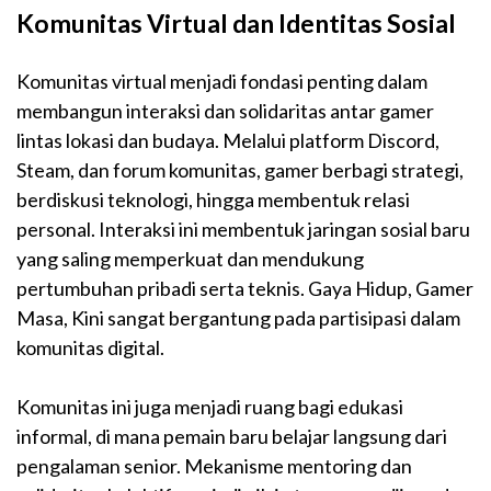
Komunitas Virtual dan Identitas Sosial
Komunitas virtual menjadi fondasi penting dalam
membangun interaksi dan solidaritas antar gamer
lintas lokasi dan budaya. Melalui platform Discord,
Steam, dan forum komunitas, gamer berbagi strategi,
berdiskusi teknologi, hingga membentuk relasi
personal. Interaksi ini membentuk jaringan sosial baru
yang saling memperkuat dan mendukung
pertumbuhan pribadi serta teknis. Gaya Hidup, Gamer
Masa, Kini sangat bergantung pada partisipasi dalam
komunitas digital.
Komunitas ini juga menjadi ruang bagi edukasi
informal, di mana pemain baru belajar langsung dari
pengalaman senior. Mekanisme mentoring dan