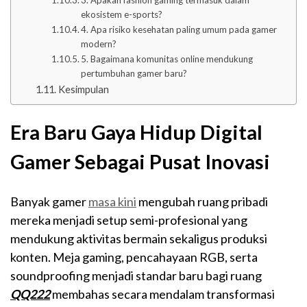
3. Apakah fashion gaming termasuk dalam
ekosistem e-sports?
4. Apa risiko kesehatan paling umum pada gamer
modern?
5. Bagaimana komunitas online mendukung
pertumbuhan gamer baru?
Kesimpulan
Era Baru Gaya Hidup Digital
Gamer Sebagai Pusat Inovasi
Banyak gamer
masa kini
mengubah ruang pribadi
mereka menjadi setup semi-profesional yang
mendukung aktivitas bermain sekaligus produksi
konten. Meja gaming, pencahayaan RGB, serta
soundproofing menjadi standar baru bagi ruang
QQ222
membahas secara mendalam transformasi