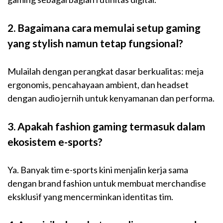
2. Bagaimana cara memulai setup gaming
yang stylish namun tetap fungsional?
Mulailah dengan perangkat dasar berkualitas: meja
ergonomis, pencahayaan ambient, dan headset
dengan audio jernih untuk kenyamanan dan performa.
3. Apakah fashion gaming termasuk dalam
ekosistem e-sports?
Ya. Banyak tim e-sports kini menjalin kerja sama
dengan brand fashion untuk membuat merchandise
eksklusif yang mencerminkan identitas tim.