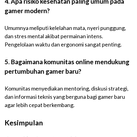
4. Apa risiko kesehatan paling umum pada
gamer modern?
Umumnya meliputi kelelahan mata, nyeri punggung,
dan stres mental akibat permainan intens.
Pengelolaan waktu dan ergonomi sangat penting.
5. Bagaimana komunitas online mendukung
pertumbuhan gamer baru?
Komunitas menyediakan mentoring, diskusi strategi,
dan informasi teknis yang berguna bagi gamer baru
agar lebih cepat berkembang.
Kesimpulan