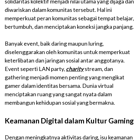
solidaritas kolektif menjadi nilai utama yang dijaga dan
diwariskan dalam komunitas tersebut. Hal ini
memperkuat peran komunitas sebagai tempat belajar,
bertumbuh, dan menciptakan koneksi jangka panjang.
Banyak event, baik daring maupun luring,
diselenggarakan oleh komunitas untuk memperkuat
keterlibatan dan jaringan sosial antar anggotanya.
Event seperti LAN party,
charity
stream, dan
gathering menjadi momen penting yang mengikat
gamer dalam identitas bersama. Dunia virtual
menciptakan ruang yang sangat nyata dalam
membangun kehidupan sosial yang bermakna.
Keamanan Digital dalam Kultur Gaming
Dengan meningkatnya aktivitas daring, isu keamanan