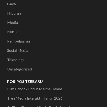
Gaya
Hiburan
Media
Musik
Pembelajaran
Sosial Media
Teknologi
Uncategorized
POS-POS TERBARU
Film Pendek Penuh Makna Dalam
Tren Media Interaktif Tahun 2026