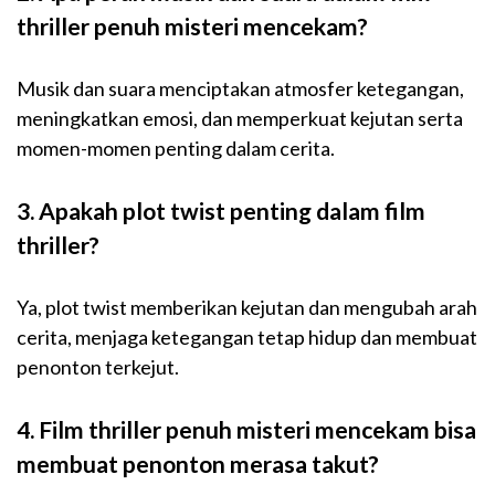
thriller penuh misteri mencekam?
Musik dan suara menciptakan atmosfer ketegangan,
meningkatkan emosi, dan memperkuat kejutan serta
momen-momen penting dalam cerita.
3. Apakah plot twist penting dalam film
thriller?
Ya, plot twist memberikan kejutan dan mengubah arah
cerita, menjaga ketegangan tetap hidup dan membuat
penonton terkejut.
4. Film thriller penuh misteri mencekam bisa
membuat penonton merasa takut?