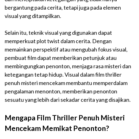
bergantung pada cerita, tetapi juga pada elemen
visual yang ditampilkan.
Selain itu, teknik visual yang digunakan dapat
memperkuat plot twist dalam cerita. Dengan
memainkan perspektif atau mengubah fokus visual,
pembuat film dapat memberikan petunjuk atau
membingungkan penonton, menjaga rasa misteri dan
ketegangan tetap hidup. Visual dalam film thriller
penuh misteri mencekam membantu memperdalam
pengalaman menonton, memberikan penonton
sesuatu yang lebih dari sekadar cerita yang disajikan.
Mengapa Film Thriller Penuh Misteri
Mencekam Memikat Penonton?