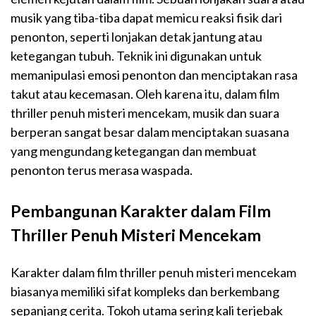
musik yang tiba-tiba dapat memicu reaksi fisik dari
penonton, seperti lonjakan detak jantung atau
ketegangan tubuh. Teknik ini digunakan untuk
memanipulasi emosi penonton dan menciptakan rasa
takut atau kecemasan. Oleh karena itu, dalam film
thriller penuh misteri mencekam, musik dan suara
berperan sangat besar dalam menciptakan suasana
yang mengundang ketegangan dan membuat
penonton terus merasa waspada.
Pembangunan Karakter dalam Film
Thriller Penuh Misteri Mencekam
Karakter dalam film thriller penuh misteri mencekam
biasanya memiliki sifat kompleks dan berkembang
sepanjang cerita. Tokoh utama sering kali terjebak