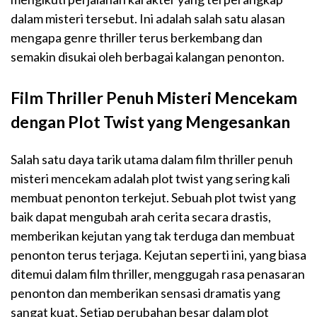
dalam misteri tersebut. Ini adalah salah satu alasan
mengapa genre thriller terus berkembang dan
semakin disukai oleh berbagai kalangan penonton.
Film Thriller Penuh Misteri Mencekam
dengan Plot Twist yang Mengesankan
Salah satu daya tarik utama dalam film thriller penuh
misteri mencekam adalah plot twist yang sering kali
membuat penonton terkejut. Sebuah plot twist yang
baik dapat mengubah arah cerita secara drastis,
memberikan kejutan yang tak terduga dan membuat
penonton terus terjaga. Kejutan seperti ini, yang biasa
ditemui dalam film thriller, menggugah rasa penasaran
penonton dan memberikan sensasi dramatis yang
sangat kuat. Setiap perubahan besar dalam plot