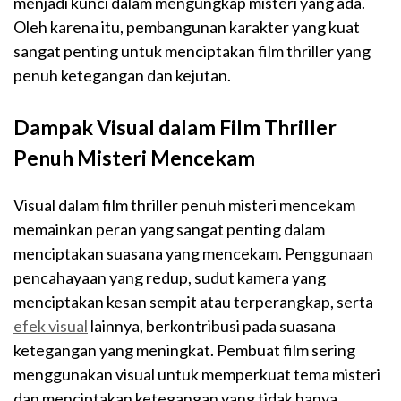
menjadi kunci dalam mengungkap misteri yang ada.
Oleh karena itu, pembangunan karakter yang kuat
sangat penting untuk menciptakan film thriller yang
penuh ketegangan dan kejutan.
Dampak Visual dalam Film Thriller
Penuh Misteri Mencekam
Visual dalam film thriller penuh misteri mencekam
memainkan peran yang sangat penting dalam
menciptakan suasana yang mencekam. Penggunaan
pencahayaan yang redup, sudut kamera yang
menciptakan kesan sempit atau terperangkap, serta
efek visual
lainnya, berkontribusi pada suasana
ketegangan yang meningkat. Pembuat film sering
menggunakan visual untuk memperkuat tema misteri
dan menciptakan ketegangan yang tidak hanya