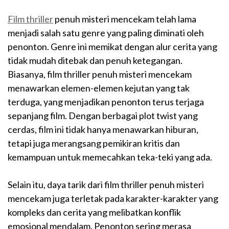
Film thriller
penuh misteri mencekam telah lama
menjadi salah satu genre yang paling diminati oleh
penonton. Genre ini memikat dengan alur cerita yang
tidak mudah ditebak dan penuh ketegangan.
Biasanya, film thriller penuh misteri mencekam
menawarkan elemen-elemen kejutan yang tak
terduga, yang menjadikan penonton terus terjaga
sepanjang film. Dengan berbagai plot twist yang
cerdas, film ini tidak hanya menawarkan hiburan,
tetapi juga merangsang pemikiran kritis dan
kemampuan untuk memecahkan teka-teki yang ada.
Selain itu, daya tarik dari film thriller penuh misteri
mencekam juga terletak pada karakter-karakter yang
kompleks dan cerita yang melibatkan konflik
emosional mendalam. Penonton sering merasa