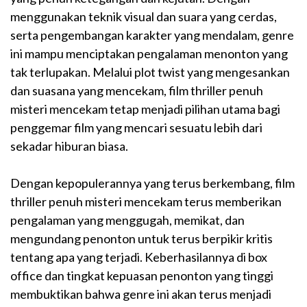
menggunakan teknik visual dan suara yang cerdas,
serta pengembangan karakter yang mendalam, genre
ini mampu menciptakan pengalaman menonton yang
tak terlupakan. Melalui plot twist yang mengesankan
dan suasana yang mencekam, film thriller penuh
misteri mencekam tetap menjadi pilihan utama bagi
penggemar film yang mencari sesuatu lebih dari
sekadar hiburan biasa.
Dengan kepopulerannya yang terus berkembang, film
thriller penuh misteri mencekam terus memberikan
pengalaman yang menggugah, memikat, dan
mengundang penonton untuk terus berpikir kritis
tentang apa yang terjadi. Keberhasilannya di box
office dan tingkat kepuasan penonton yang tinggi
membuktikan bahwa genre ini akan terus menjadi