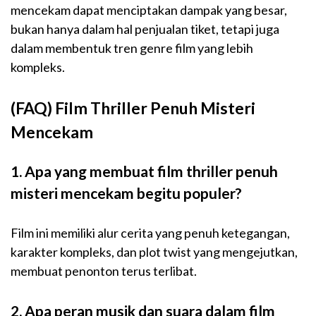
mencekam dapat menciptakan dampak yang besar,
bukan hanya dalam hal penjualan tiket, tetapi juga
dalam membentuk tren genre film yang lebih
kompleks.
(FAQ) Film Thriller Penuh Misteri
Mencekam
1. Apa yang membuat film thriller penuh
misteri mencekam begitu populer?
Film ini memiliki alur cerita yang penuh ketegangan,
karakter kompleks, dan plot twist yang mengejutkan,
membuat penonton terus terlibat.
2. Apa peran musik dan suara dalam film