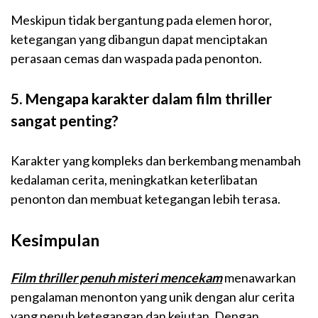
Meskipun tidak bergantung pada elemen horor,
ketegangan yang dibangun dapat menciptakan
perasaan cemas dan waspada pada penonton.
5. Mengapa karakter dalam film thriller
sangat penting?
Karakter yang kompleks dan berkembang menambah
kedalaman cerita, meningkatkan keterlibatan
penonton dan membuat ketegangan lebih terasa.
Kesimpulan
Film thriller penuh misteri mencekam
menawarkan
pengalaman menonton yang unik dengan alur cerita
yang penuh ketegangan dan kejutan. Dengan