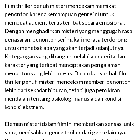
Film thriller penuh misteri mencekam memikat
penonton karena kemampuan genre ini untuk
membuat audiens terus terlibat secara emosional.
Dengan menghadirkan misteri yang menggugah rasa
penasaran, penonton sering kali merasa terdorong
untuk menebak apa yang akan terjadi selanjutnya.
Ketegangan yang dibangun melalui alur cerita dan
karakter yang terlibat menciptakan pengalaman
menonton yang lebih intens. Dalam banyak hal, film
thriller penuh misteri mencekam memberi penonton
lebih dari sekadar hiburan, tetapi juga pemikiran
mendalam tentang psikologi manusia dan kondisi-
kondisi ekstrem.
Elemen misteri dalam film ini memberikan sensasi unik
yang memisahkan genre thriller dari genre lainnya.