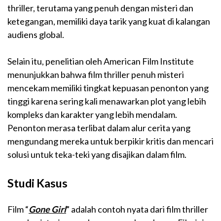
thriller, terutama yang penuh dengan misteri dan
ketegangan, memiliki daya tarik yang kuat di kalangan
audiens global.
Selain itu, penelitian oleh American Film Institute
menunjukkan bahwa film thriller penuh misteri
mencekam memiliki tingkat kepuasan penonton yang
tinggi karena sering kali menawarkan plot yang lebih
kompleks dan karakter yang lebih mendalam.
Penonton merasa terlibat dalam alur cerita yang
mengundang mereka untuk berpikir kritis dan mencari
solusi untuk teka-teki yang disajikan dalam film.
Studi Kasus
Film “
Gone Girl
” adalah contoh nyata dari film thriller