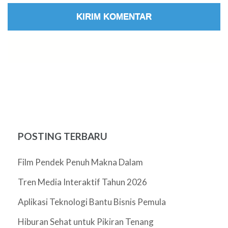
POSTING TERBARU
Film Pendek Penuh Makna Dalam
Tren Media Interaktif Tahun 2026
Aplikasi Teknologi Bantu Bisnis Pemula
Hiburan Sehat untuk Pikiran Tenang