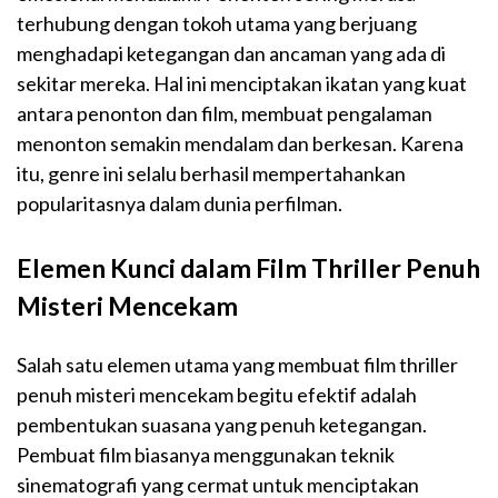
terhubung dengan tokoh utama yang berjuang
menghadapi ketegangan dan ancaman yang ada di
sekitar mereka. Hal ini menciptakan ikatan yang kuat
antara penonton dan film, membuat pengalaman
menonton semakin mendalam dan berkesan. Karena
itu, genre ini selalu berhasil mempertahankan
popularitasnya dalam dunia perfilman.
Elemen Kunci dalam Film Thriller Penuh
Misteri Mencekam
Salah satu elemen utama yang membuat film thriller
penuh misteri mencekam begitu efektif adalah
pembentukan suasana yang penuh ketegangan.
Pembuat film biasanya menggunakan teknik
sinematografi yang cermat untuk menciptakan