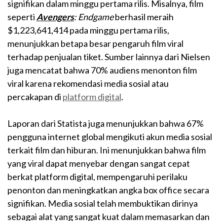
signifikan dalam minggu pertama rilis. Misalnya, film
seperti
Avengers
: Endgame
berhasil meraih
$1,223,641,414 pada minggu pertama rilis,
menunjukkan betapa besar pengaruh film viral
terhadap penjualan tiket. Sumber lainnya dari Nielsen
juga mencatat bahwa 70% audiens menonton film
viral karena rekomendasi media sosial atau
percakapan di
platform digital
.
Laporan dari Statista juga menunjukkan bahwa 67%
pengguna internet global mengikuti akun media sosial
terkait film dan hiburan. Ini menunjukkan bahwa film
yang viral dapat menyebar dengan sangat cepat
berkat platform digital, mempengaruhi perilaku
penonton dan meningkatkan angka box office secara
signifikan. Media sosial telah membuktikan dirinya
sebagai alat yang sangat kuat dalam memasarkan dan