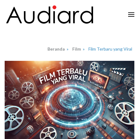
Lompat
ke
konten
Audiard.net
Merangkai Kisah, Menginspirasi Imajinasi
(Tekan
Enter)
Beranda
»
Film
»
Film Terbaru yang Viral