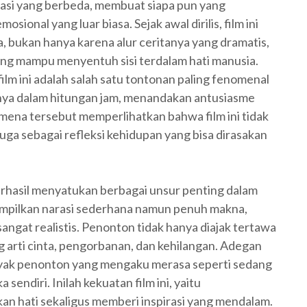
asi yang berbeda, membuat siapa pun yang
onal yang luar biasa. Sejak awal dirilis, film ini
a, bukan hanya karena alur ceritanya yang dramatis,
ang mampu menyentuh sisi terdalam hati manusia.
m ini adalah salah satu tontonan paling fenomenal
anya dalam hitungan jam, menandakan antusiasme
ena tersebut memperlihatkan bahwa film ini tidak
uga sebagai refleksi kehidupan yang bisa dirasakan
erhasil menyatukan berbagai unsur penting dalam
menampilkan narasi sederhana namun penuh makna,
ngat realistis. Penonton tidak hanya diajak tertawa
 arti cinta, pengorbanan, dan kehilangan. Adegan
nyak penonton yang mengaku merasa seperti sedang
endiri. Inilah kekuatan film ini, yaitu
 hati sekaligus memberi inspirasi yang mendalam.