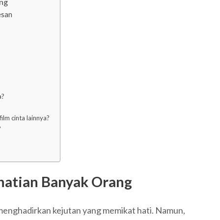
ang
esan
a?
ilm cinta lainnya?
?
rhatian Banyak Orang
u menghadirkan kejutan yang memikat hati. Namun,