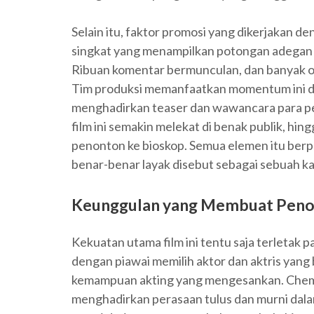
Selain itu, faktor promosi yang dikerjakan de
singkat yang menampilkan potongan adegan p
Ribuan komentar bermunculan, dan banyak o
Tim produksi memanfaatkan momentum ini de
menghadirkan teaser dan wawancara para pema
film ini semakin melekat di benak publik, hi
penonton ke bioskop. Semua elemen itu berp
benar-benar layak disebut sebagai sebuah kar
Keunggulan yang Membuat Peno
Kekuatan utama film ini tentu saja terletak 
dengan piawai memilih aktor dan aktris yang 
kemampuan akting yang mengesankan. Chemist
menghadirkan perasaan tulus dan murni dal