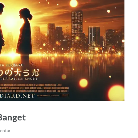
 Banget
entar