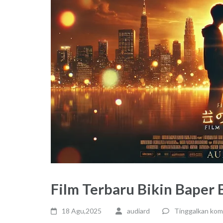
Film Terbaru Bikin Baper
18 Agu,2025
audiard
Tinggalkan kom