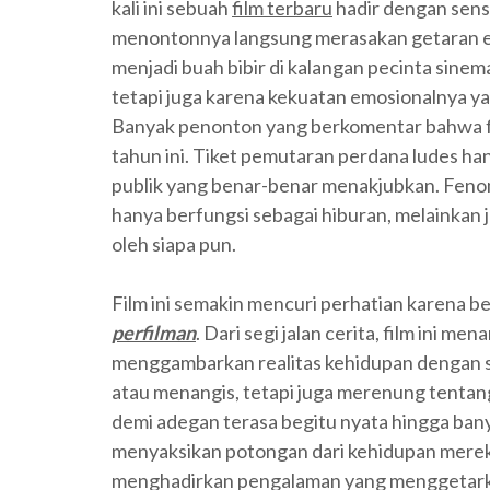
kali ini sebuah
film terbaru
hadir dengan sens
menontonnya langsung merasakan getaran emosi
menjadi buah bibir di kalangan pecinta sinem
tetapi juga karena kekuatan emosionalnya y
Banyak penonton yang berkomentar bahwa fil
tahun ini. Tiket pemutaran perdana ludes h
publik yang benar-benar menakjubkan. Fenom
hanya berfungsi sebagai hiburan, melainkan j
oleh siapa pun.
Film ini semakin mencuri perhatian karena b
perfilman
. Dari segi jalan cerita, film ini 
menggambarkan realitas kehidupan dengan sa
atau menangis, tetapi juga merenung tentang
demi adegan terasa begitu nyata hingga ba
menyaksikan potongan dari kehidupan mereka s
menghadirkan pengalaman yang menggetarkan