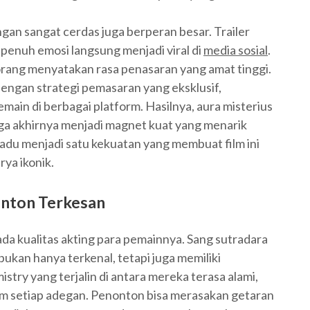
ngan sangat cerdas juga berperan besar. Trailer
enuh emosi langsung menjadi viral di
media sosial
.
rang menyatakan rasa penasaran yang amat tinggi.
ngan strategi pemasaran yang eksklusif,
in di berbagai platform. Hasilnya, aura misterius
ngga akhirnya menjadi magnet kuat yang menarik
adu menjadi satu kekuatan yang membuat film ini
ya ikonik.
nton Terkesan
pada kualitas akting para pemainnya. Sang sutradara
bukan hanya terkenal, tetapi juga memiliki
ry yang terjalin di antara mereka terasa alami,
am setiap adegan. Penonton bisa merasakan getaran