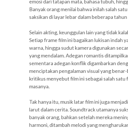
emosi dari tatapan mata, bahasa tubuh, hin
Banyak orang menilai bahwa inilah salah sat
saksikan di layar lebar dalam beberapa tahun 
Selain akting, keunggulan lain yang tidak k
Setiap frame film ini bagaikan lukisan indah
warna, hingga sudut kamera digunakan seca
yang mendalam. Adegan romantis ditampilk
sementara adegan konflik digambarkan deng
menciptakan pengalaman visual yang benar-
kritikus menyebut film ini sebagai salah satu 
masanya.
Tak hanya itu, musik latar film ini juga me
larut dalam cerita. Soundtrack utamanya suks
banyak orang, bahkan setelah mereka menin
harmoni, ditambah melodi yang mengharuka