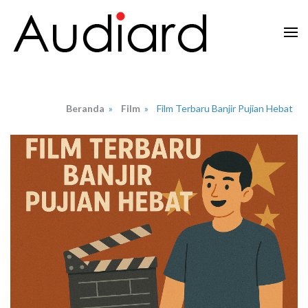
Lompat
ke
konten
Audiard.net
Merangkai Kisah, Menginspirasi Imajinasi
(Tekan
Enter)
Beranda
»
Film
»
Film Terbaru Banjir Pujian Hebat