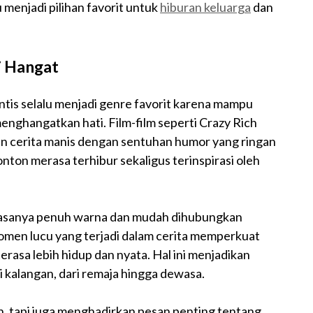
 menjadi pilihan favorit untuk
hiburan keluarga
dan
i Hangat
tis selalu menjadi genre favorit karena mampu
nghangatkan hati. Film-film seperti Crazy Rich
kan cerita manis dengan sentuhan humor yang ringan
ton merasa terhibur sekaligus terinspirasi oleh
 biasanya penuh warna dan mudah dihubungkan
momen lucu yang terjadi dalam cerita memperkuat
erasa lebih hidup dan nyata. Hal ini menjadikan
i kalangan, dari remaja hingga dewasa.
n, tapi juga menghadirkan pesan penting tentang