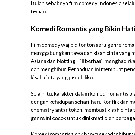
Itulah sebabnya film comedy Indonesia selalu
teman.
Komedi Romantis yang Bikin Hat
Film comedy
wajib
ditonton
seru genre
roman
menggabungkan tawa dan kisah cinta yang me
Asians dan Notting Hill berhasil menghadir
dan menghibur. Perpaduan ini membuat penon
kisah cinta yang penuh liku.
Selain itu, karakter dalam komedi romantis
dengan kehidupan sehari-hari. Konflik dan 
chemistry antar tokoh, membuat kisah cinta t
genre ini cocok untuk dinikmati oleh berbaga
Komedi romantis tidak hanya sekadar hibura