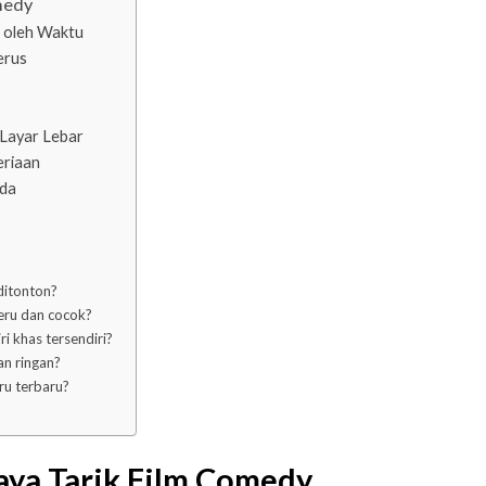
medy
g oleh Waktu
erus
Layar Lebar
eriaan
nda
ditonton?
eru dan cocok?
i khas tersendiri?
an ringan?
ru terbaru?
ya Tarik Film Comedy