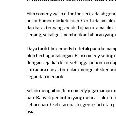
Film comedy
wajib
ditonton
seru
adalah genr
unsur humor dan kelucuan. Cerita dalam film
dan karakter yang kocak. Tujuan utama film
senang, sekaligus memberikan hiburan yan
Daya tarik film comedy terletak pada kem
oleh berbagai kalangan. Film comedy sering 
dengan kejadian lucu, sehingga penonton dap
sutradara dan aktor dalam mengolah skenari
segar dan menarik.
Selain menghibur, film comedy juga mampu m
hati. Banyak penonton yang mencari film com
sehari-hari. Oleh karena itu, genre ini tetap
usia.