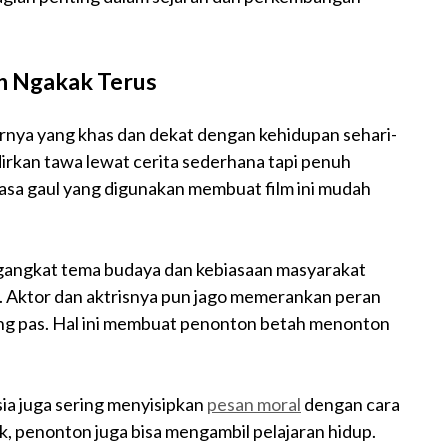
in Ngakak Terus
rnya yang khas dan dekat dengan kehidupan sehari-
dirkan tawa lewat cerita sederhana tapi penuh
hasa gaul yang digunakan membuat film ini mudah
engangkat tema budaya dan kebiasaan masyarakat
ab. Aktor dan aktrisnya pun jago memerankan peran
ang pas. Hal ini membuat penonton betah menonton
ia juga sering menyisipkan
pesan moral
dengan cara
k, penonton juga bisa mengambil pelajaran hidup.