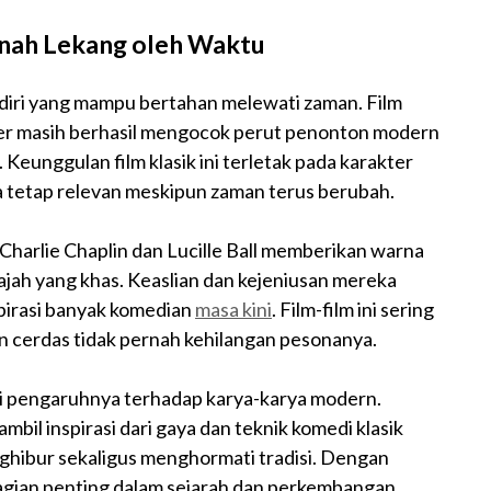
rnah Lekang oleh Waktu
endiri yang mampu bertahan melewati zaman. Film
her masih berhasil mengocok perut penonton modern
eunggulan film klasik ini terletak pada karakter
ga tetap relevan meskipun zaman terus berubah.
ti Charlie Chaplin dan Lucille Ball memberikan warna
wajah yang khas. Keaslian dan kejeniusan mereka
pirasi banyak komedian
masa kini
. Film-film ini sering
n cerdas tidak pernah kehilangan pesonanya.
dari pengaruhnya terhadap karya-karya modern.
bil inspirasi dari gaya dan teknik komedi klasik
ghibur sekaligus menghormati tradisi. Dengan
bagian penting dalam sejarah dan perkembangan