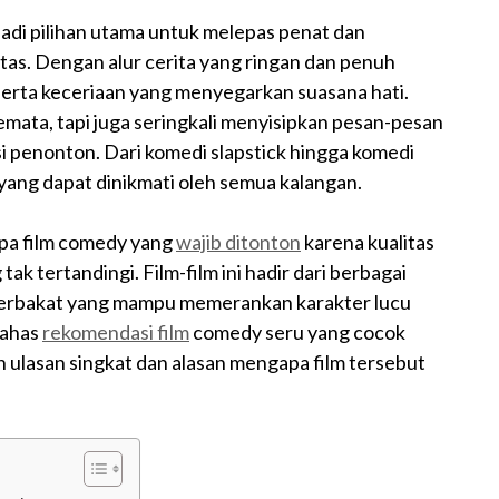
adi pilihan utama untuk melepas penat dan
itas. Dengan alur cerita yang ringan dan penuh
rta keceriaan yang menyegarkan suasana hati.
mata, tapi juga seringkali menyisipkan pesan-pesan
i penonton. Dari komedi slapstick hingga komedi
 yang dapat dinikmati oleh semua kalangan.
apa film comedy yang
wajib ditonton
karena kualitas
 tertandingi. Film-film ini hadir dari berbagai
 berbakat yang mampu memerankan karakter lucu
bahas
rekomendasi film
comedy seru yang cocok
n ulasan singkat dan alasan mengapa film tersebut