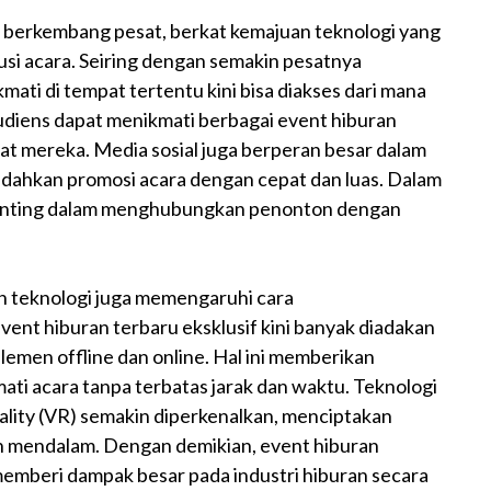
n berkembang pesat, berkat kemajuan teknologi yang
i acara. Seiring dengan semakin pesatnya
ikmati di tempat tertentu kini bisa diakses dari mana
udiens dapat menikmati berbagai event hiburan
kat mereka. Media sosial juga berperan besar dalam
ahkan promosi acara dengan cepat dan luas. Dalam
at penting dalam menghubungkan penonton dengan
gan teknologi juga memengaruhi cara
vent hiburan terbaru eksklusif kini banyak diadakan
lemen offline dan online. Hal ini memberikan
ti acara tanpa terbatas jarak dan waktu. Teknologi
eality (VR) semakin diperkenalkan, menciptakan
n mendalam. Dengan demikian, event hiburan
 memberi dampak besar pada industri hiburan secara