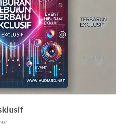
klusif
ntar