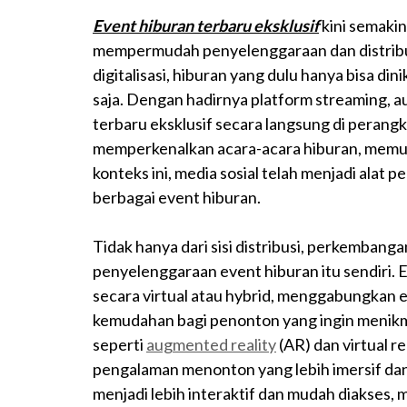
Event hiburan terbaru eksklusif
kini semaki
mempermudah penyelenggaraan dan distribus
digitalisasi, hiburan yang dulu hanya bisa din
saja. Dengan hadirnya platform streaming, a
terbaru eksklusif secara langsung di perang
memperkenalkan acara-acara hiburan, memud
konteks ini, media sosial telah menjadi al
berbagai event hiburan.
Tidak hanya dari sisi distribusi, perkemban
penyelenggaraan event hiburan itu sendiri. E
secara virtual atau hybrid, menggabungkan e
kemudahan bagi penonton yang ingin menikma
seperti
augmented reality
(AR) dan virtual r
pengalaman menonton yang lebih imersif da
menjadi lebih interaktif dan mudah diakses,