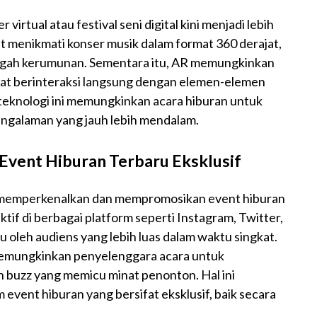
virtual atau festival seni digital kini menjadi lebih
 menikmati konser musik dalam format 360 derajat,
ngah kerumunan. Sementara itu, AR memungkinkan
pat berinteraksi langsung dengan elemen-elemen
 teknologi ini memungkinkan acara hiburan untuk
engalaman yang jauh lebih mendalam.
Event Hiburan Terbaru Eksklusif
am memperkenalkan dan mempromosikan event hiburan
tif di berbagai platform seperti Instagram, Twitter,
au oleh audiens yang lebih luas dalam waktu singkat.
 memungkinkan penyelenggara acara untuk
 buzz yang memicu minat penonton. Hal ini
event hiburan yang bersifat eksklusif, baik secara