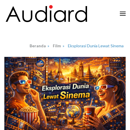
Lompat
ke
konten
Audiard.net
Merangkai Kisah, Menginspirasi Imajinasi
(Tekan
Enter)
Beranda
»
Film
»
Eksplorasi Dunia Lewat Sinema